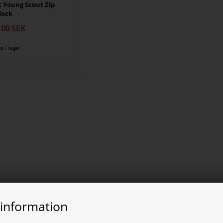
t Young Scout Zip
dock
,00
SEK
ns i lager
 information