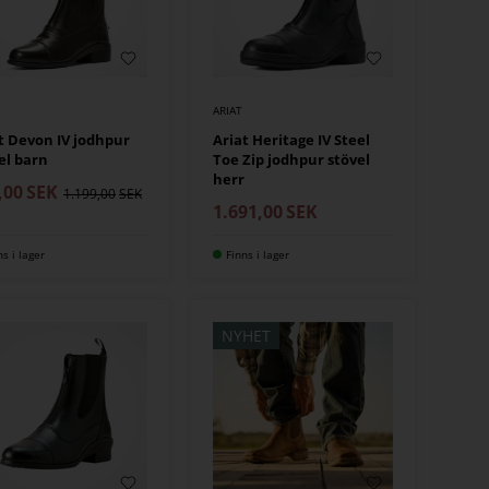
ARIAT
t Devon IV jodhpur
Ariat Heritage IV Steel
el barn
Toe Zip jodhpur stövel
herr
,00
SEK
1.199,00
1.691,00
SEK
ns i lager
Finns i lager
NYHET