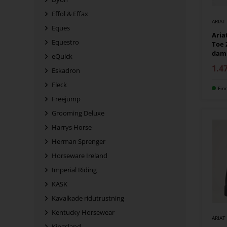
Effol & Effax
ARIAT
Eques
Aria
Equestro
Toe 
dam
eQuick
1.4
Eskadron
Fleck
Fin
Freejump
Grooming Deluxe
Harrys Horse
Herman Sprenger
Horseware Ireland
Imperial Riding
KASK
Kavalkade ridutrustning
Kentucky Horsewear
ARIAT
Kingsland