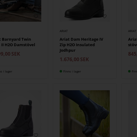
ARIAT
ARIAT
t Barnyard Twin
Ariat Dam Heritage IV
Aria
 II H2O Damstövel
Zip H2O Insulated
stöv
Jodhpur
99,00
SEK
845
1.676,00
SEK
ns i lager
Finns i lager
Fin