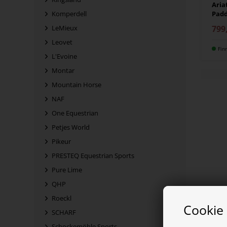
Aria
Pad
Komperdell
799
LeMieux
Leovet
Fin
L'Evoine
Montar
Mountain Horse
NAF
One Equestrian
Petjes World
Pikeur
PRESTEQ Equestrian Sports
Pure Lime
QHP
Roeckl
Cookie
SCHARF
Schockemöhle Sports