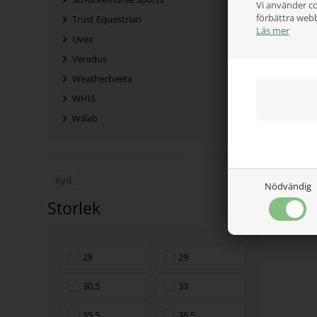
Vi använder co
förbättra web
Trust Equestrian
Läs mer
Uvex
Veredus
Weatherbeeta
WHIS
Willab
Ryd
Nödvändig
Storlek
28
29
30,5
33
35,5
36,5