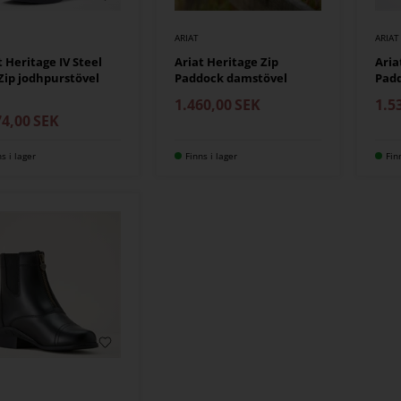
ARIAT
ARIAT
t Heritage IV Steel
Ariat Heritage Zip
Aria
Zip jodhpurstövel
Paddock damstövel
Padd
1.460,00
SEK
1.5
74,00
SEK
ns i lager
Finns i lager
Fin