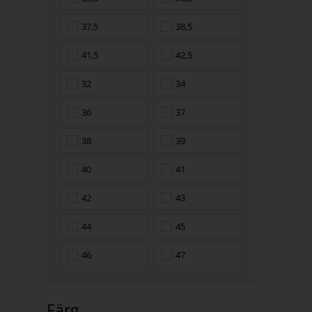
37,5
38,5
41,5
42,5
32
34
36
37
38
39
40
41
42
43
44
45
46
47
Färg