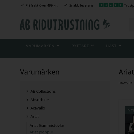
Fri frakt över 499 kr.
Snabb leverans
Trustp
VARUMÄRKEN
RYTTARE
HÄST
Varumärken
Aria
FRAMSIDA
AB Collections
Absorbine
Acavallo
NY
Ariat
Ariat Gummistövlar
Ariat Jodhpur