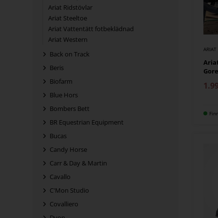
Ariat Ridstövlar
Ariat Steeltoe
Ariat Vattentätt fotbeklädnad
Ariat Western
ARIAT
Back on Track
Aria
Beris
Gore
Biofarm
1.9
Blue Hors
Bombers Bett
Fin
BR Equestrian Equipment
Bucas
Candy Horse
Carr & Day & Martin
Cavallo
C'Mon Studio
Covalliero
Dyon