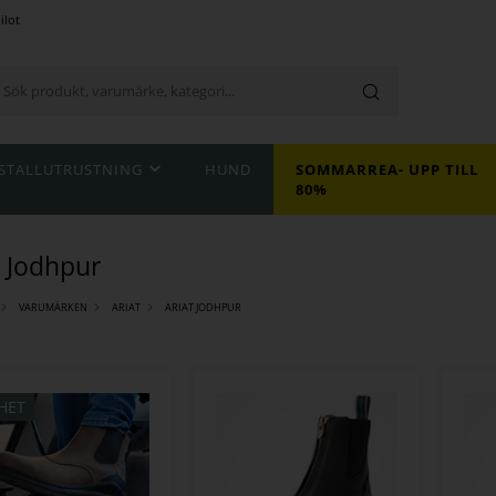
ilot
STALLUTRUSTNING
HUND
SOMMARREA- UPP TILL
80%
t Jodhpur
VARUMÄRKEN
ARIAT
ARIAT JODHPUR
HET