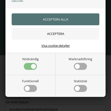
Jag accepterar
villkoren
Visa cookie-detaljer
Nödvändig
Marknadsföring
Funktionell
Statistisk
HITTA OSS
AB Ridutrustning
Husmandsvej 65
DK-9430 Vadum
kundservice@abridutrustning.se