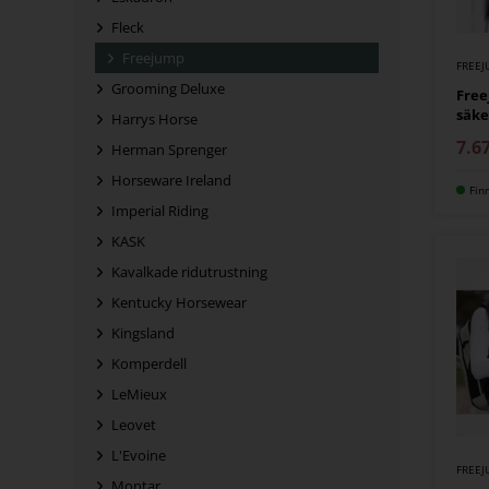
Fleck
Freejump
FREE
Grooming Deluxe
Free
säke
Harrys Horse
7.6
Herman Sprenger
Horseware Ireland
Fin
Imperial Riding
KASK
Kavalkade ridutrustning
Kentucky Horsewear
Kingsland
Komperdell
LeMieux
Leovet
L'Evoine
FREE
Montar