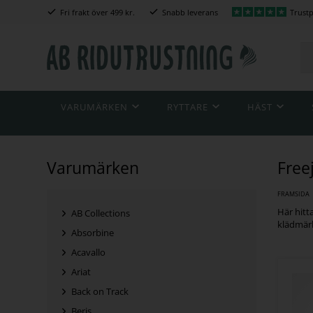
Fri frakt över 499 kr.
Snabb leverans
Trustp
VARUMÄRKEN
RYTTARE
HÄST
Varumärken
Fre
FRAMSIDA
Här hitt
AB Collections
klädmärk
Absorbine
Acavallo
Ariat
Back on Track
Beris