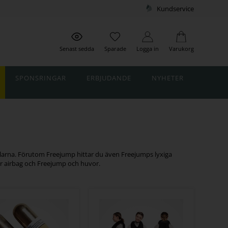
Kundservice
Senast sedda
Sparade
Logga in
Varukorg
SPONSRINGAR
ERBJUDANDE
NYHETER
yglarna. Förutom Freejump hittar du även Freejumps lyxiga
ör airbag och Freejump och huvor.