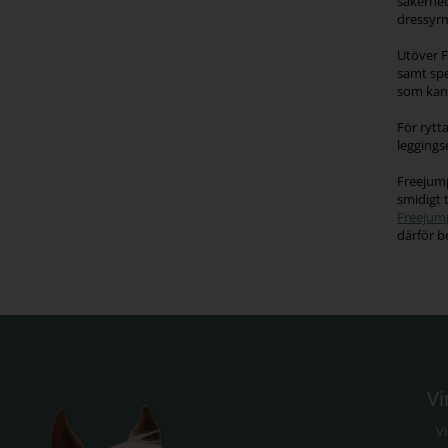
säkerhet
dressyr
Utöver F
samt spe
som kan 
För rytt
leggings
Freejump
smidigt 
Freejump
därför b
Vi
V