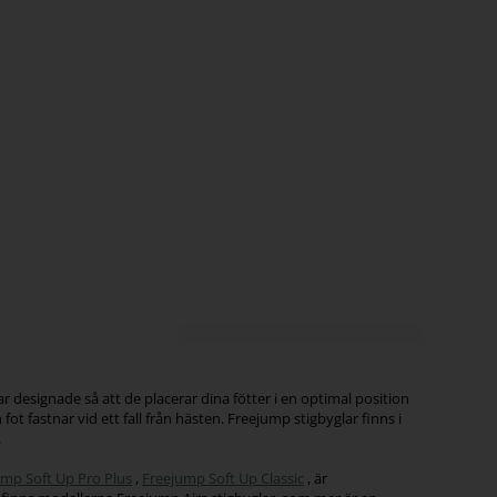
designade så att de placerar dina fötter i en optimal position
ot fastnar vid ett fall från hästen. Freejump stigbyglar finns i
.
ump Soft Up Pro Plus
,
Freejump Soft Up Classic
, är