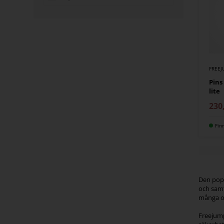
FREE
Pins
lite
230
Fin
Den popu
och samt
många ol
Freejump