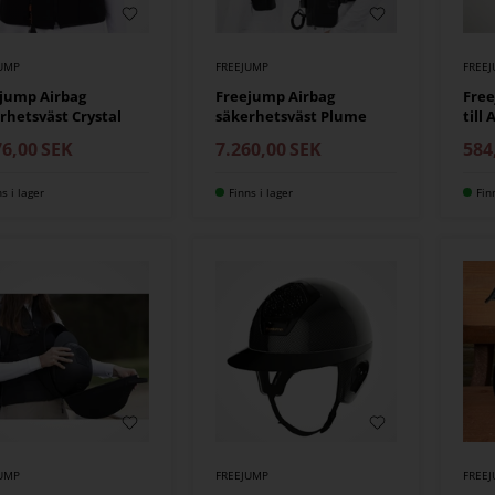
JUMP
FREEJUMP
FREE
jump Airbag
Freejump Airbag
Free
rhetsväst Crystal
säkerhetsväst Plume
till 
76,00
SEK
7.260,00
SEK
584
ns i lager
Finns i lager
Fin
JUMP
FREEJUMP
FREE