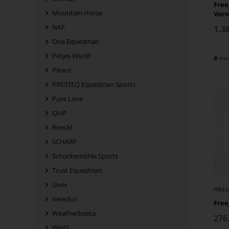
Fre
Mountain Horse
Voro
NAF
1.3
One Equestrian
Petjes World
Fin
Pikeur
PRESTEQ Equestrian Sports
Pure Lime
QHP
Roeckl
SCHARF
Schockemöhle Sports
Trust Equestrian
Uvex
FREE
Veredus
Free
Weatherbeeta
276
WHIS