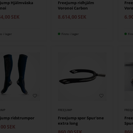
ejump Hjälmväska
Freejump ridhjälm
Free
noi
Voronoi Carbon
Voro
84,00
SEK
8.614,00
SEK
6.9
ns i lager
Finns i lager
Fin
JUMP
FREEJUMP
FREE
jump ridstrumpor
Freejump spor Spur'one
Free
extra long
Spur
,00
SEK
860,00
SEK
860