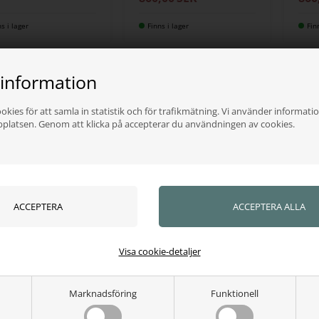
ns i lager
Finns i lager
Fin
 information
okies för att samla in statistik och för trafikmätning. Vi använder informatio
bplatsen. Genom att klicka på accepterar du användningen av cookies.
JUMP
FREEJUMP
FREE
jump sporrar
Freejump sporrare
Fre
r'one hammer
Spur'one disk
307
Visa cookie-detaljer
,00
SEK
984,00
SEK
ns i lager
Finns i lager
Fin
Marknadsföring
Funktionell