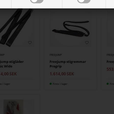
JUMP
FREEJUMP
FREE
jump stigläder
Freejump stigremmar
Free
sic Wide
Progrip
553
14,00
SEK
1.614,00
SEK
ns i lager
Finns i lager
Fin