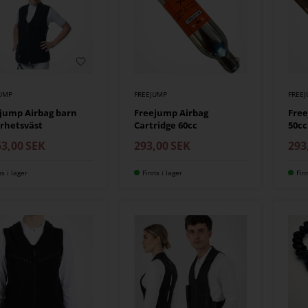
FREEJUMP
JUMP
FREE
Freejump Airbag
jump Airbag barn
Free
Cartridge 60cc
rhetsväst
50cc
293,00
SEK
53,00
SEK
293
ns i lager
Finns i lager
Fin