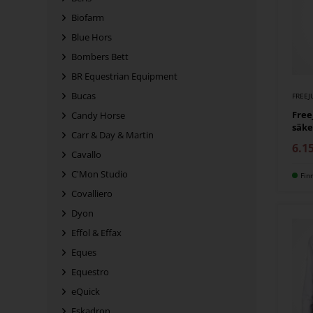
Biofarm
Blue Hors
Bombers Bett
BR Equestrian Equipment
Bucas
FREE
Free
Candy Horse
säke
Carr & Day & Martin
6.1
Cavallo
C'Mon Studio
Fin
Covalliero
Dyon
Effol & Effax
Eques
Equestro
eQuick
Eskadron