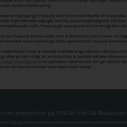
sbyglarna som kan öppnas i sidan och finns i många olika färger. Dessutom 
modell, med bra stötdämpning.
reejump stigbyglar gör Freejump även funktionella tillbehör till de populära
ciella högfunktionella stigbyglar med bra anpassningsmöjligheter.Det finns
komplettera din outfit. Freejump gör även sporrar som är otroligt lätta och 
aren gör Freejump America serien, som är läderstövlar, korta stövlar och le
en kan enkelt sättas ihop och ger därför optimalt stöd. Freejump America ridst
 klädkollektion Oscar & Gabrielle innehåller lyxiga ridkläder med fokus på fu
tyg, vilket gör det möjligt att använda Oscar & Gabrielle ridkläder tillsamm
 Airbag säkerhetsväst
är en uppblåsbar säkerhetsväst som ger optimal säkerh
ekväm att bära och kommer inte i vägen under cykling.
nn ett presentkort på 1000 kr från AB Ridutrustn
i håller dig uppdaterad om det senaste modet och de finaste hästprodukter