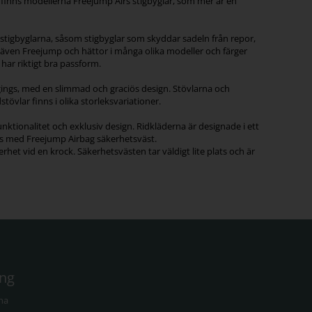
finns modellerna Freejump Airs stigbyglar, som mer är en
 stigbyglarna, såsom stigbyglar som skyddar sadeln från repor,
 även Freejump och hättor i många olika modeller och färger
har riktigt bra passform.
ggings, med en slimmad och graciös design. Stövlarna och
övlar finns i olika storleksvariationer.
nktionalitet och exklusiv design. Ridkläderna är designade i ett
ans med Freejump Airbag säkerhetsväst.
et vid en krock. Säkerhetsvästen tar väldigt lite plats och är
ing
na