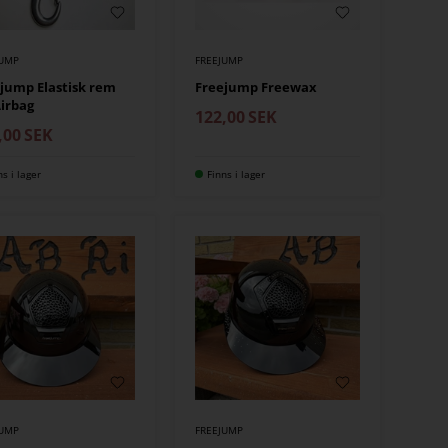
JUMP
FREEJUMP
jump Elastisk rem
Freejump Freewax
Airbag
122,00
SEK
,00
SEK
ns i lager
Finns i lager
JUMP
FREEJUMP