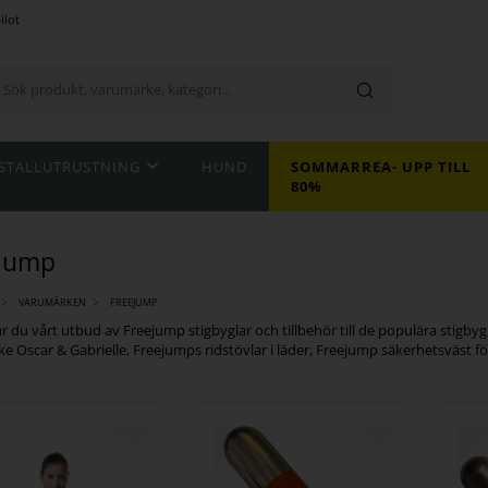
ilot
STALLUTRUSTNING
HUND
SOMMARREA- UPP TILL
80%
ejump
VARUMÄRKEN
FREEJUMP
ar du vårt utbud av Freejump stigbyglar och tillbehör till de populära stigb
e Oscar & Gabrielle, Freejumps ridstövlar i läder, Freejump säkerhetsväst f