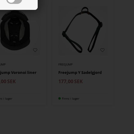
JUMP
FREEJUMP
jump Voronoi liner
Freejump Y Sadelgjord
,00
SEK
177,00
SEK
ns i lager
Finns i lager