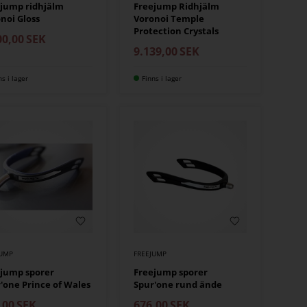
jump ridhjälm
Freejump Ridhjälm
noi Gloss
Voronoi Temple
Protection Crystals
00,00
SEK
9.139,00
SEK
ns i lager
Finns i lager
JUMP
FREEJUMP
jump sporer
Freejump sporer
'one Prince of Wales
Spur'one rund ände
,00
SEK
676,00
SEK