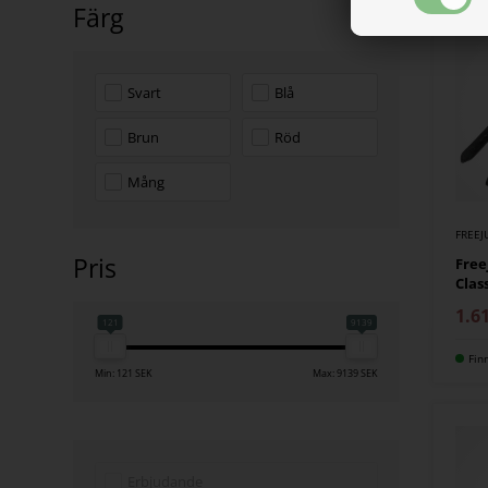
Färg
Svart
Blå
Brun
Röd
Mång
FREE
Pris
Free
Clas
1.6
121
9139
Fin
Min: 121 SEK
Max: 9139 SEK
Erbjudande