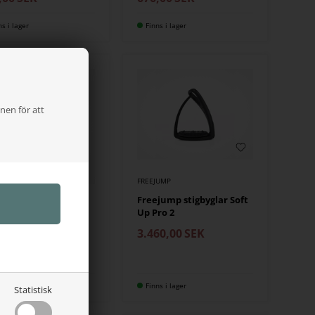
ns i lager
Finns i lager
nen för att
FREEJUMP
Freejump stigbyglar Soft
JUMP
Up Pro 2
ejump sporrband
3.460,00
SEK
,00
SEK
ns i lager
Finns i lager
Statistisk