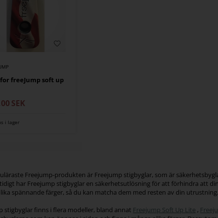
JUMP
 for freeJump soft up
,00
SEK
ns i lager
läraste Freejump-produkten är Freejump stigbyglar, som är säkerhetsbyglar 
idigt har Freejump stigbyglar en säkerhetsutlösning för att förhindra att din f
ika spännande färger, så du kan matcha dem med resten av din utrustning
 stigbyglar finns i flera modeller, bland annat
Freejump Soft Up Lite
,
Freej