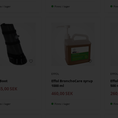
ns i lager
Finns i lager
Fin
EFFOL
EFFOL
Boot
Effol BronchoCare syrup
Effo
1000 ml
500 
45,00
SEK
460,00
SEK
260
ns i lager
Finns i lager
Fin