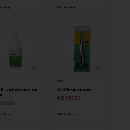
ns i lager
Finns i lager
EFFOL
l BronchoCare syrup
Effol Säkerhetssax
ml
445,00
SEK
,00
SEK
ns i lager
Finns i lager