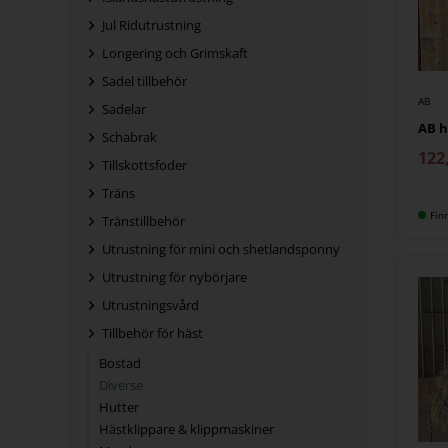
Jul Ridutrustning
Longering och Grimskaft
Sadel tillbehör
AB
Sadelar
AB h
Schabrak
122
Tillskottsfoder
Träns
Fin
Tränstillbehör
Utrustning för mini och shetlandsponny
Utrustning för nybörjare
Utrustningsvård
Tillbehör för häst
Bostad
Diverse
Hutter
Hästklippare & klippmaskiner