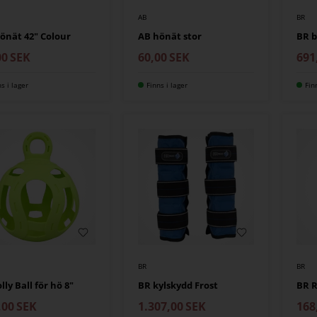
AB
BR
önät 42" Colour
AB hönät stor
BR 
00
SEK
60,00
SEK
691
ns i lager
Finns i lager
Fin
BR
BR
lly Ball för hö 8"
BR kylskydd Frost
BR 
,00
SEK
1.307,00
SEK
168