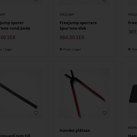
JUMP
FREEJUMP
FREE
jump sporer
Freejump sporrare
Fre
'one rund ände
Spur'one disk
307
,00
SEK
984,00
SEK
ns i lager
Finns i lager
Fin
BIOF
Hansbo plåtsax
nguard rem till
Han