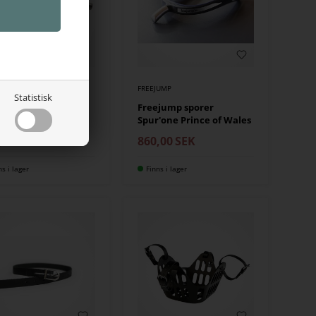
JUMP
FREEJUMP
Statistisk
jump spor Spur'one
Freejump sporer
a long
Spur'one Prince of Wales
,00
SEK
860,00
SEK
ns i lager
Finns i lager