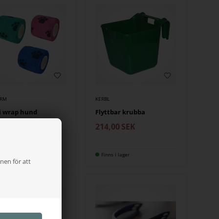
ARM
KERBL
i wrap hund
Flyttbar krubba
00
SEK
214,00
SEK
ns i lager
Finns i lager
nen för att