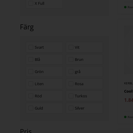
X Full
Fin
Färg
Svart
Vit
Blå
Brun
Grön
grå
Liten
Rosa
KERBL
Cool
Röd
Turkos
1.8
Guld
Silver
Fin
Pris