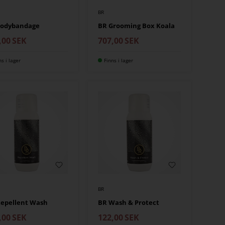
BR
bodybandage
BR Grooming Box Koala
,00
SEK
707,00
SEK
ns i lager
Finns i lager
BR
Repellent Wash
BR Wash & Protect
,00
SEK
122,00
SEK