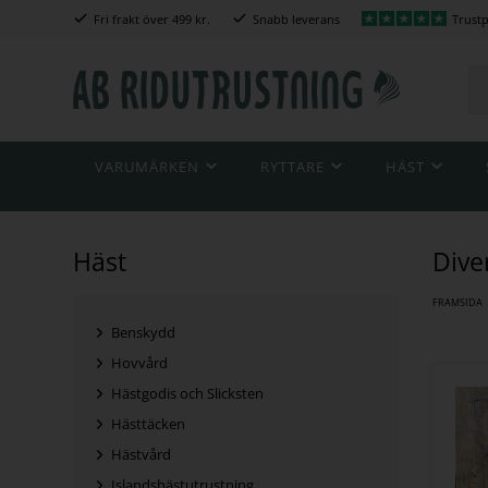
Fri frakt över 499 kr.
Snabb leverans
Trustp
VARUMÄRKEN
RYTTARE
HÄST
Häst
Dive
FRAMSIDA
Benskydd
Hovvård
Hästgodis och Slicksten
Hästtäcken
Hästvård
Islandshästutrustning