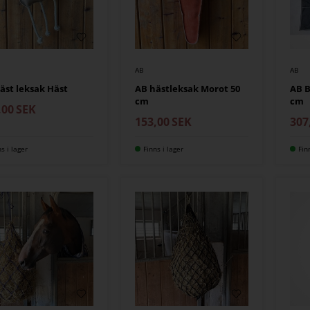
AB
AB
äst leksak Häst
AB hästleksak Morot 50
AB B
cm
cm
,00
SEK
153,00
SEK
307
ns i lager
Finns i lager
Fin