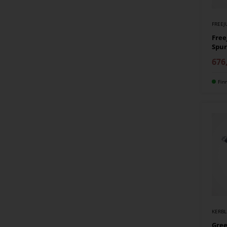
FREE
Free
Spur
676
Fin
KERBL
Gree