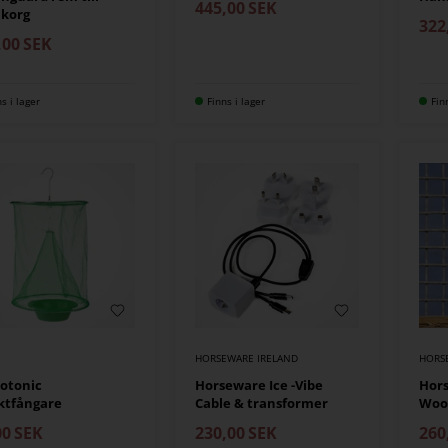
445,00
SEK
korg
322
,00
SEK
ns i lager
Finns i lager
Fin
HORSEWARE IRELAND
HORS
otonic
Horseware Ice -Vibe
Hor
ktfångare
Cable & transformer
Woo
00
SEK
230,00
SEK
260