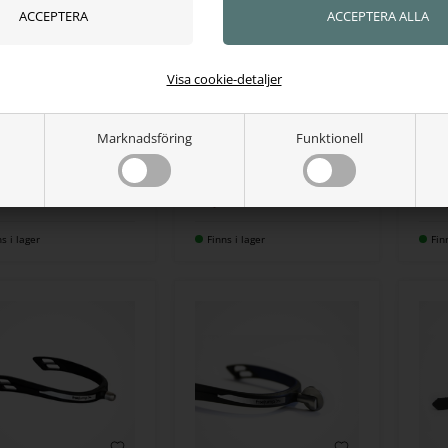
Visa cookie-detaljer
KERBL
FREE
Marknadsföring
Funktionell
rskål 6 liter
Foderspann med lock 2
Free
liter
extr
00
SEK
76,00
SEK
860
ns i lager
Finns i lager
Fin