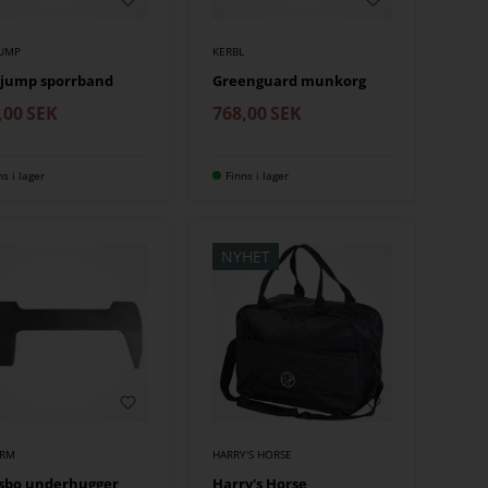
JUMP
KERBL
ejump sporrband
Greenguard munkorg
,00
SEK
768,00
SEK
ns i lager
Finns i lager
NYHET
ARM
HARRY'S HORSE
sbo underhugger
Harry's Horse