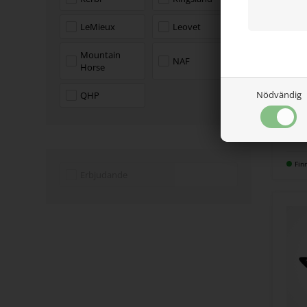
LeMieux
Leovet
Mountain
NAF
Horse
KERBL
Nödvändig
QHP
Fode
70,
Fin
Erbjudande