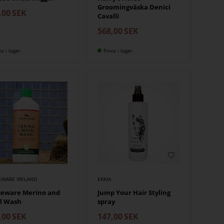
Groomingväska Denici
,00
SEK
Cavalli
568,00
SEK
ns i lager
Finns i lager
EWARE IRELAND
EKKIA
seware Merino and
Jump Your Hair Styling
l Wash
spray
,00
SEK
147,00
SEK