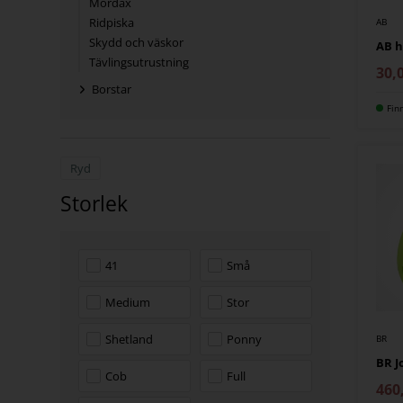
Mordax
Ridpiska
AB
Skydd och väskor
AB h
Tävlingsutrustning
30,
Borstar
Fin
Ryd
Storlek
41
Små
Medium
Stor
Shetland
Ponny
BR
BR Jo
Cob
Full
460