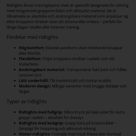
Ridtights liknar träningsbyxor men är speciellt designade för ridning
med integrerade greppområden och slitstarkt material. De är
tillverkade av elastiska och andningsbara material som anpassar sig
efter kroppens rörelser utan att strama eller irritera – perfekt för
långa dagar i stallet eller intensiv träning.
Fördelar med ridtights
Hög komfort:
Elastisk passform utan irriterande knappar
eller blixtlås.
Flexibilitet:
Följer kroppens rörelser i sadeln och vid
stallarbete.
Andningsbart material:
Transporterar fukt bort och håller
ryttaren torr.
Lätt underhåll:
Tål maskintvätt och torkar snabbt.
Modernt design:
Många varianter med snygga detaljer och
färger.
Typer av ridtights
Ridtights med fullgrip:
Silikontryck på hela sätet för extra
grepp i sadeln – idealiskt för dressyr.
Ridtights med knägrip:
Grepp bara på knäområdet –
lämpligt för hoppning och allround-ridning.
Vinter-ridtights:
Fodrade med mjuk fleece eller borstad