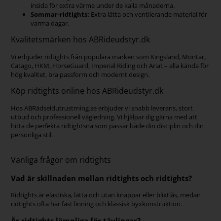
insida för extra värme under de kalla månaderna.
Sommar-ridtights:
Extra lätta och ventilerande material för
varma dagar.
Kvalitetsmärken hos ABRideudstyr.dk
Vi erbjuder ridtights från populära märken som Kingsland, Montar,
Catago, HKM, HorseGuard, Imperial Riding och Ariat – alla kända för
hög kvalitet, bra passform och modernt design.
Köp ridtights online hos ABRideudstyr.dk
Hos ABRädseldutrustrning.se erbjuder vi snabb leverans, stort
utbud och professionell vägledning. Vi hjälpar dig gärna med att
hitta de perfekta ridtightsna som passar både din disciplin och din
personliga stil.
Vanliga frågor om ridtights
Vad är skillnaden mellan ridtights och ridtights?
Ridtights är elastiska, lätta och utan knappar eller blixtlås, medan
ridtights ofta har fast linning och klassisk byxkonstruktion.
Är ridtights lämpliga för tävlingar?