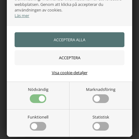
webbplatsen. Genom att klicka på accepterar du
användningen av cookies.
Läs mer
MONTAR
MONTAR
Montar Kinsley pull on
Montar MoCaroline Pull
Ridtights
On Lasercut Kristaller
460,00
SEK
1.153,00
SEK
1.076,00
Finns i lager
Finns i lager
Visa cookie-detaljer
Nödvändig
Marknadsföring
Funktionell
Statistisk