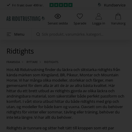
Kundservice
Fri frakt över 499 kr.
Senast sedda
Sparade
Logga in
Varukorg
Menu
Ridtights
FRAMSIDA
RYTTARE
RIDTIGHTS
Hos AB Ridutrustning finder du läckra och slitstarka ridtights från
kända märken som Kingsland, BR, Pikeur, Montar och Mountain
Horse. Vi har många olika modeller, storlekar och färger, men
gemensamt för dem alla är att de är av allra bästa kvalitet. Här
hittar du ett brett utbud av ridtights gjorda av olika läckra och
andningsbara material, som säkerställer både perfekt passform och
komfort. I vårt stora utbud hittar du både ridtights med grip och
utan, og modeller for både barn og vuxna. Oavsett om du behöver
ridtights för vinter eller sommar, tävling eller träning, behöver du
inte leta längre. Vi har allt du behöver.
Ridtights är tunnare og sitter helt tätt till kroppen som ett par