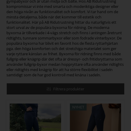
gympabyxor och är utan midja och bälte. Hos AB Ridutrustning
kompromissar vi inte med smarta och moderiktiga designer eller
den höga nivån av funktionalitet och komfort. Vi tar hand om de
minsta detaljerna, både när det kommer till estetik och
funktionalitet. Här på AB Ridutrustning hittar du naturligtvis ett
stort urval av de populära byxorna för ridning. De moderna
byxorna är tillverkade i 4-vägs stretch och finns i antingen åretrunt
ridtights, tunnare sommarbyxor eller som fodrade vinterbyxor. De
populära byxorna har blivit en favorit hos de flesta ryttarhjärtan
pga. den höga komforten och det stretchiga materialet som ger
varje ryttare känslan av frihet. Byxorna för ridning finns med både
fullgrip eller knägrip där det ofta är dressyr- och fritidsryttarna som
använder fullgrip-byxor medan hoppryttare ofta använder ridtights
eller ridtights med knägrip för att ha större flexibilitet i sadeln
samtidigt som de har god kontroll med knäna i sadeln.
Filtrera produkter
NYHET