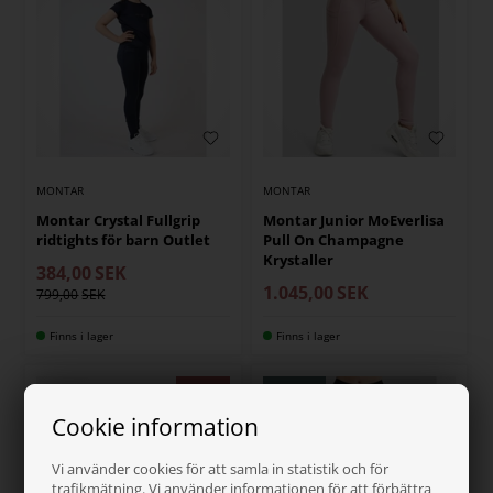
MONTAR
MONTAR
Montar Crystal Fullgrip
Montar Junior MoEverlisa
ridtights för barn Outlet
Pull On Champagne
Krystaller
384,00
SEK
1.045,00
SEK
799,00
Finns i lager
Finns i lager
NYHET
Cookie information
Vi använder cookies för att samla in statistik och för
trafikmätning. Vi använder informationen för att förbättra