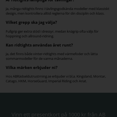
Ja, många ridtights finns i tävlingsgodkända modeller med klassiskt
design, men kontrollera alltid reglerna för din disciplin och klass.
Vilket grepp ska jag välja?
Fullgrip ger extra stöd i dressyr, medan knägrip ofta väljs för
hoppning och allround-ridning.
Kan ridtights användas året runt?
Ja, det finns både vinter-ridtights med värmefoder och lätta
sommarmodeller för de varma månaderna.
Vilka märken erbjuder ni?
Hos ABRädseldutrustrning.se erbjuder vi bl.a. Kingsland, Montar,
Catago, HKM, HorseGuard, Imperial Riding och Ariat.
Vinn ett presentkort på 1000 kr från AB