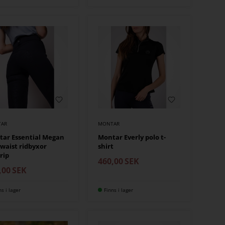
AR
MONTAR
ar Essential Megan
Montar Everly polo t-
waist ridbyxor
shirt
rip
460,00
SEK
,00
SEK
ns i lager
Finns i lager