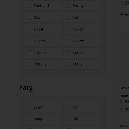
1.0
Shetland
Ponny
Fin
Cob
Full
X Full
105 cm
115 cm
125 cm
135 cm
145 cm
155 cm
165 cm
Färg
MONT
Mont
vint
Svart
Vit
1.9
Beige
Blå
Fin