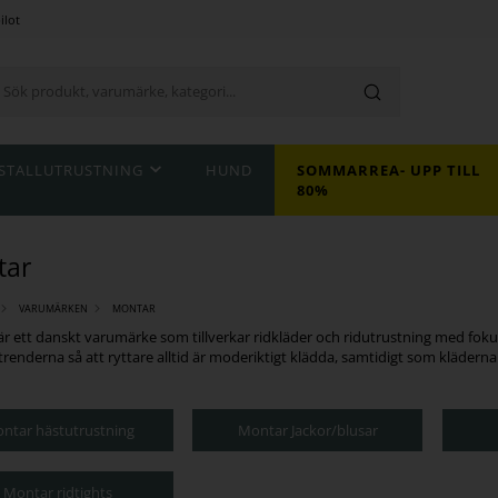
ilot
STALLUTRUSTNING
HUND
SOMMARREA- UPP TILL
80%
tar
VARUMÄRKEN
MONTAR
r ett danskt varumärke som tillverkar ridkläder och ridutrustning med fokus
trenderna så att ryttare alltid är moderiktigt klädda, samtidigt som kläderna
ntar hästutrustning
Montar Jackor/blusar
Montar ridtights