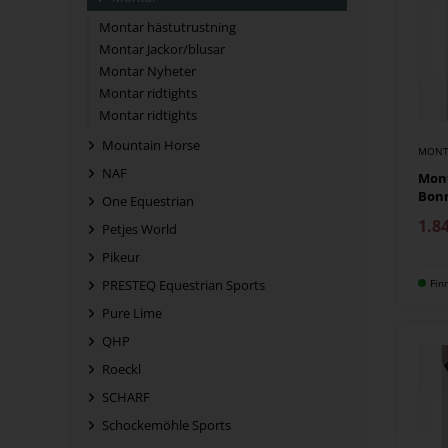
Montar hästutrustning
Montar Jackor/blusar
Montar Nyheter
Montar ridtights
Montar ridtights
Mountain Horse
MONT
NAF
Mont
Bon
One Equestrian
1.8
Petjes World
Pikeur
PRESTEQ Equestrian Sports
Fin
Pure Lime
QHP
Roeckl
SCHARF
Schockemöhle Sports