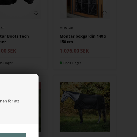
AR
MONTAR
ar Boots Tech
Montar boxgardin 140 x
her
150 cm
,00
SEK
1.076,00
SEK
ns i lager
Finns i lager
nen för att