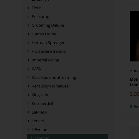
Fleck
Freejump
Grooming Deluxe
Harrys Horse
Herman Sprenger
Horseware Ireland
Imperial Riding
KASK
MONT
Kavalkade ridutrustning
Mon
trän
Kentucky Horsewear
2.3
Kingsland
Komperdell
Fin
LeMieux
Leovet
L'Evoine
Montar