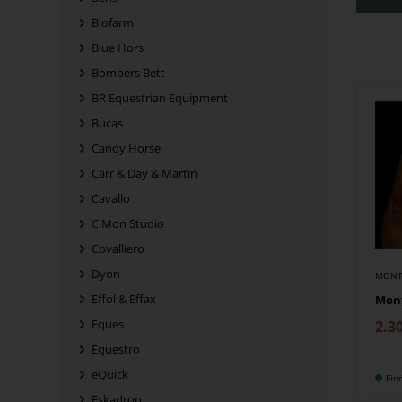
Biofarm
Blue Hors
Bombers Bett
BR Equestrian Equipment
Bucas
Candy Horse
Carr & Day & Martin
Cavallo
C'Mon Studio
Covalliero
Dyon
MONT
Effol & Effax
Mont
Eques
2.3
Equestro
eQuick
Fin
Eskadron