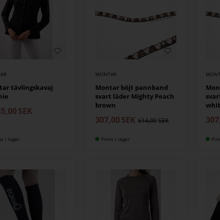
AR
MONTAR
MONT
ar tävlingskavaj
Montar böjt pannband
Mon
nie
svart läder Mighty Peach
svar
brown
whi
45,00
SEK
307,00
SEK
307
614,00
ns i lager
Finns i lager
Fin