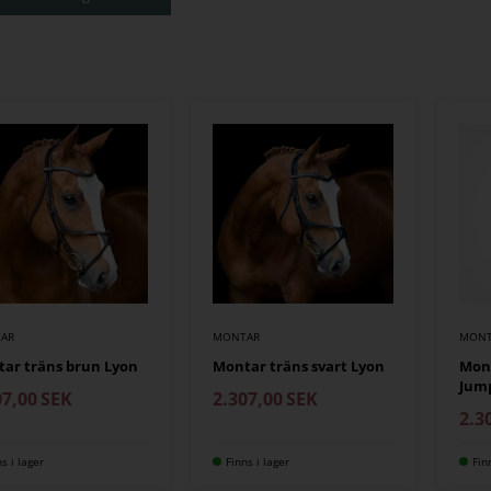
AR
MONTAR
MONT
ar träns brun Lyon
Montar träns svart Lyon
Mon
Jump
07,00
SEK
2.307,00
SEK
2.3
ns i lager
Finns i lager
Fin