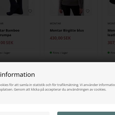
AR
MONTAR
MONT
tar Bamboo
Montar Birgitte blus
Mont
trumpa
leat
430,00
SEK
,00
SEK
307
ns i lager
Finns i lager
Fin
 information
okies för att samla in statistik och för trafikmätning. Vi använder informatio
bplatsen. Genom att klicka på accepterar du användningen av cookies.