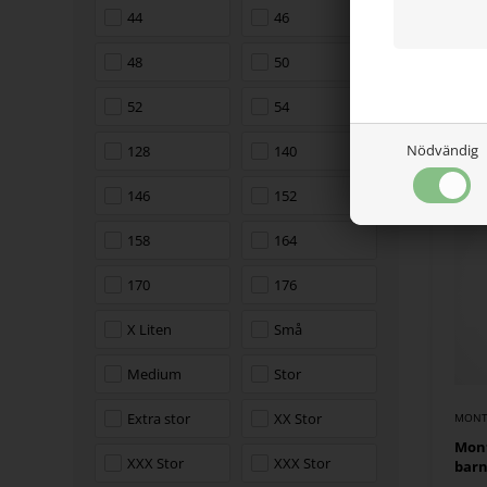
MONT
44
46
Mont
48
50
200 
1.1
52
54
Fin
Nödvändig
128
140
146
152
158
164
170
176
X Liten
Små
Medium
Stor
Extra stor
XX Stor
MONT
Mont
XXX Stor
XXX Stor
barn