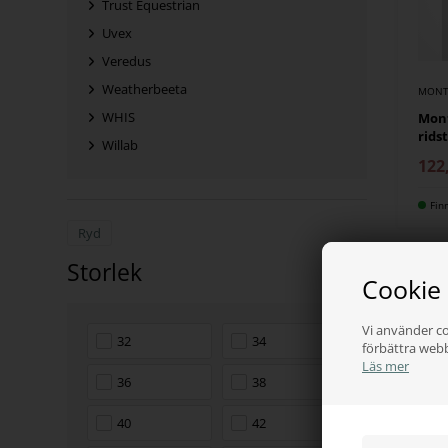
Trust Equestrian
Uvex
Veredus
Weatherbeeta
MONT
WHIS
Mon
rids
Willab
122
Fin
Ryd
Storlek
Cookie
Vi använder co
32
34
förbättra web
Läs mer
36
38
40
42