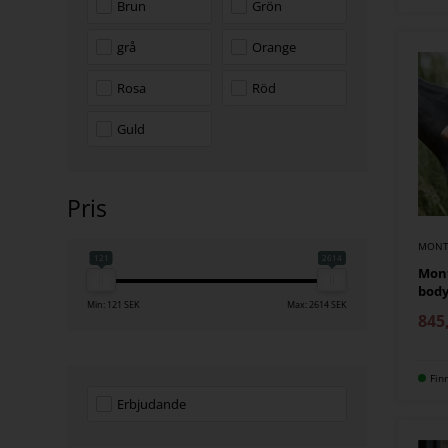
Brun
Grön
grå
Orange
Rosa
Röd
Guld
Pris
MONT
121
2614
Mon
bod
Min: 121 SEK
Max: 2614 SEK
845
Fin
Erbjudande