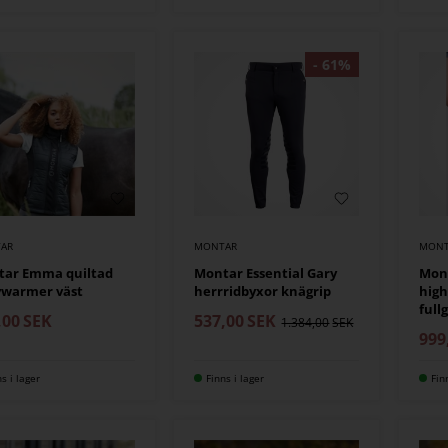
AR
MONTAR
MONT
tar Emma quiltad
Montar Essential Gary
Mont
ywarmer väst
herrridbyxor knägrip
high
fullg
,00
SEK
537,00
SEK
1.384,00
999
ns i lager
Finns i lager
Fin