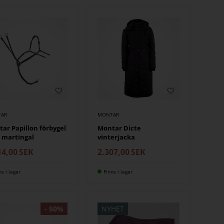
AR
MONTAR
ar Papillon förbygel
Montar Dicte
 martingal
vinterjacka
14,00
SEK
2.307,00
SEK
ns i lager
Finns i lager
NYHET