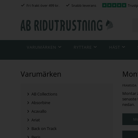
Fri frakt över 499 kr.
Snabb leverans
Trustp
VARUMÄRKEN
RYTTARE
HÄST
Varumärken
Mon
FRAMSIDA
Montar ä
AB Collections
senaste 
Absorbine
nedan.
Acavallo
Mo
Ariat
Back on Track
Beris