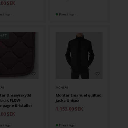
,00
SEK
ns i lager
Finns i lager
HET
AR
MONTAR
ar Dressyrskydd
Montar Emanuel quiltad
abrak FLOW
jacka Unisex
pagne Kristaller
1.153,00
SEK
,00
SEK
ns i lager
Finns i lager