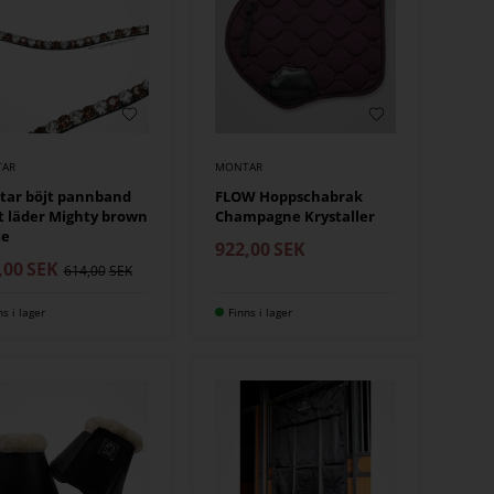
AR
MONTAR
tar böjt pannband
FLOW Hoppschabrak
t läder Mighty brown
Champagne Krystaller
te
922,00
SEK
,00
SEK
614,00
ns i lager
Finns i lager