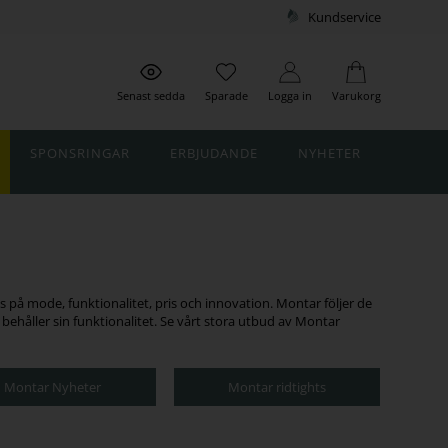
Kundservice
Senast sedda
Sparade
Logga in
Varukorg
SPONSRINGAR
ERBJUDANDE
NYHETER
 på mode, funktionalitet, pris och innovation. Montar följer de
 behåller sin funktionalitet. Se vårt stora utbud av Montar
Montar Nyheter
Montar ridtights