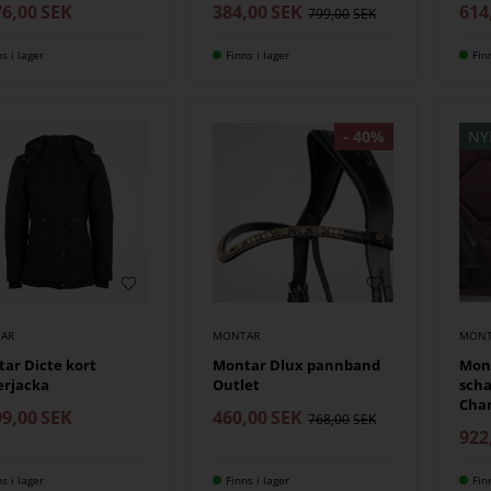
76,00
SEK
384,00
SEK
614
799,00
ns i lager
Finns i lager
Fin
NY
AR
MONTAR
MONT
ar Dicte kort
Montar Dlux pannband
Mont
erjacka
Outlet
sch
Cham
99,00
SEK
460,00
SEK
768,00
922
ns i lager
Finns i lager
Fin