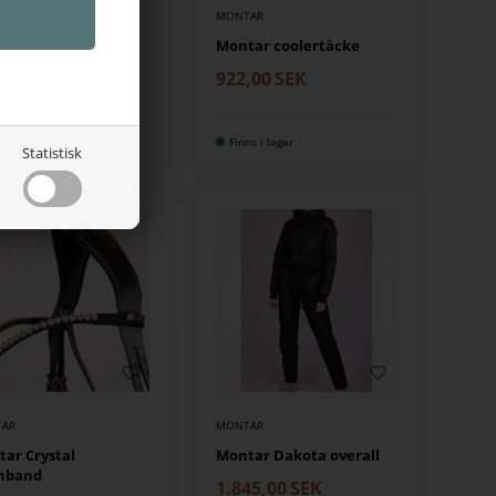
AR
MONTAR
ar Briella t-shirt
Montar coolertäcke
et
922,00
SEK
,00
SEK
614,00
ns i lager
Finns i lager
Statistisk
AR
MONTAR
ar Crystal
Montar Dakota overall
nband
1.845,00
SEK