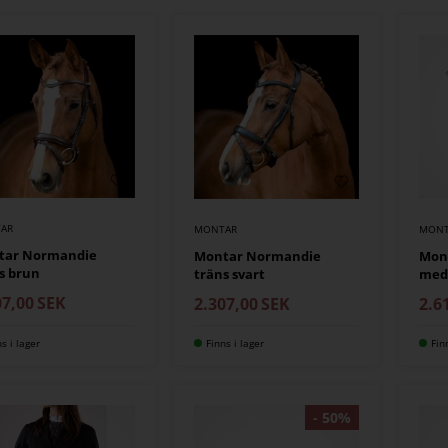
AR
MONTAR
MONT
tar Normandie
Montar Normandie
Mont
s brun
träns svart
med
07,00
SEK
2.307,00
SEK
2.6
ns i lager
Finns i lager
Fin