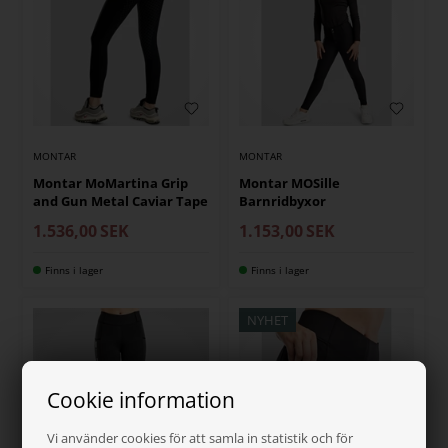
MONTAR
MONTAR
Montar MoMartina Grip
Montar MOSille
and Gun Metal Caviar Tape
Barnridbyxor
1.536,00
SEK
1.153,00
SEK
Finns i lager
Finns i lager
NYHET
Cookie information
Vi använder cookies för att samla in statistik och för