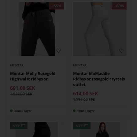
MONTAR
MONTAR
Montar Molly Rosegold
Montar MoMaddie
Highwaist ridbyxor
Ridbyxor rosegold crystals
outlet
691,00
SEK
614,00
SEK
1.537,00
1.536,00
Finns i lager
Finns i lager
NYHET
NYHET