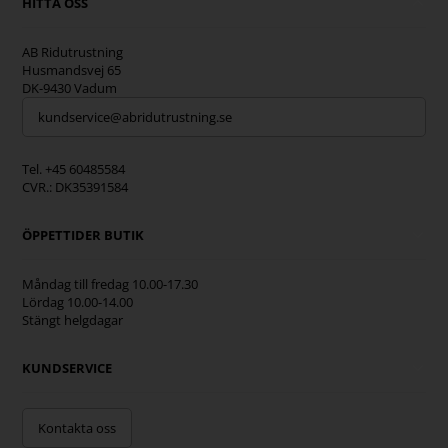
HITTA OSS
AB Ridutrustning
Husmandsvej 65
DK-9430 Vadum
kundservice@abridutrustning.se
Tel. +45 60485584
CVR.: DK35391584
ÖPPETTIDER BUTIK
Måndag till fredag 10.00-17.30
Lördag 10.00-14.00
Stängt helgdagar
KUNDSERVICE
Kontakta oss