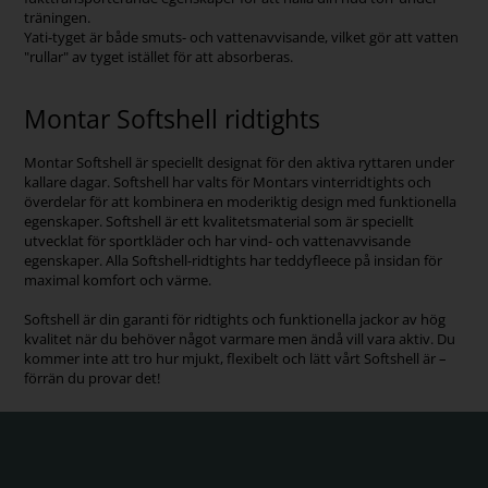
träningen.
Yati-tyget är både smuts- och vattenavvisande, vilket gör att vatten
"rullar" av tyget istället för att absorberas.
Montar Softshell ridtights
Montar Softshell är speciellt designat för den aktiva ryttaren under
kallare dagar. Softshell har valts för Montars vinterridtights och
överdelar för att kombinera en moderiktig design med funktionella
egenskaper. Softshell är ett kvalitetsmaterial som är speciellt
utvecklat för sportkläder och har vind- och vattenavvisande
egenskaper. Alla Softshell-ridtights har teddyfleece på insidan för
maximal komfort och värme.
Softshell är din garanti för ridtights och funktionella jackor av hög
kvalitet när du behöver något varmare men ändå vill vara aktiv. Du
kommer inte att tro hur mjukt, flexibelt och lätt vårt Softshell är –
förrän du provar det!