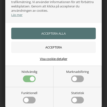
trafikmätning. Vi använder informationen för att förbättra
webbplatsen. Genom att klicka på accepterar du
användningen av cookies.
Läs mer
MONTAR
MONTAR
Montar Mostar sommar
Montar MoTilley Pull On
ridtights fullgrip
Mesh Gun Metal Logo
1.153,00
SEK
1.153,00
SEK
Finns i lager
Finns i lager
Visa cookie-detaljer
Nödvändig
Marknadsföring
Funktionell
Statistisk
MONTAR
MONTAR