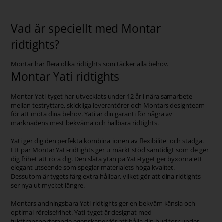
Vad är speciellt med Montar
ridtights?
Montar har flera olika ridtights som täcker alla behov.
Montar Yati ridtights
Montar Yati-tyget har utvecklats under 12 år i nära samarbete
mellan testryttare, skickliga leverantörer och Montars designteam
för att möta dina behov. Yati är din garanti för några av
marknadens mest bekväma och hållbara ridtights.
Yati ger dig den perfekta kombinationen av flexibilitet och stadga.
Ett par Montar Yati-ridtights ger utmärkt stöd samtidigt som de ger
dig frihet att röra dig. Den släta ytan på Yati-tyget ger byxorna ett
elegant utseende som speglar materialets höga kvalitet.
Dessutom är tygets färg extra hållbar, vilket gör att dina ridtights
ser nya ut mycket längre.
Montars andningsbara Yati-ridtights ger en bekväm känsla och
optimal rörelsefrihet. Yati-tyget är designat med
fukttransporterande egenskaper för att hålla din hud torr under