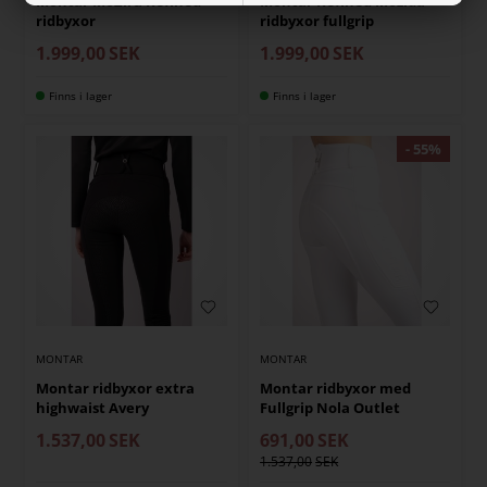
Montar MoZira Refined
Montar Refined Mozida
ridbyxor
ridbyxor fullgrip
1.999,00
SEK
1.999,00
SEK
Finns i lager
Finns i lager
MONTAR
MONTAR
Montar ridbyxor extra
Montar ridbyxor med
highwaist Avery
Fullgrip Nola Outlet
1.537,00
SEK
691,00
SEK
1.537,00