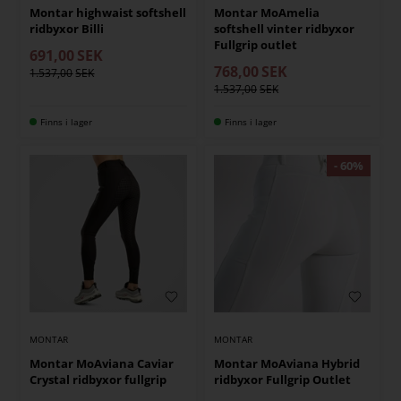
Montar highwaist softshell
Montar MoAmelia
ridbyxor Billi
softshell vinter ridbyxor
Fullgrip outlet
691,00
SEK
768,00
SEK
1.537,00
1.537,00
Finns i lager
Finns i lager
MONTAR
MONTAR
Montar MoAviana Caviar
Montar MoAviana Hybrid
Crystal ridbyxor fullgrip
ridbyxor Fullgrip Outlet