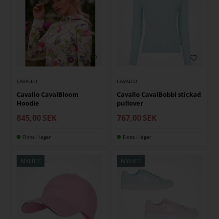
CAVALLO
CAVALLO
Cavallo CavalBloom
Cavallo CavalBobbi stickad
Hoodie
pullover
845,00
SEK
767,00
SEK
Finns i lager
Finns i lager
NYHET
NYHET