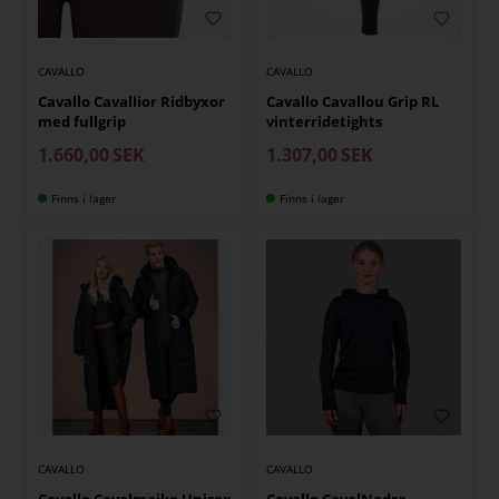
CAVALLO
CAVALLO
Cavallo Cavallior Ridbyxor
Cavallo Cavallou Grip RL
med fullgrip
vinterridetights
1.660,00
SEK
1.307,00
SEK
Finns i lager
Finns i lager
CAVALLO
CAVALLO
Cavallo Cavalmaiko Unisex
Cavallo CavalNadra