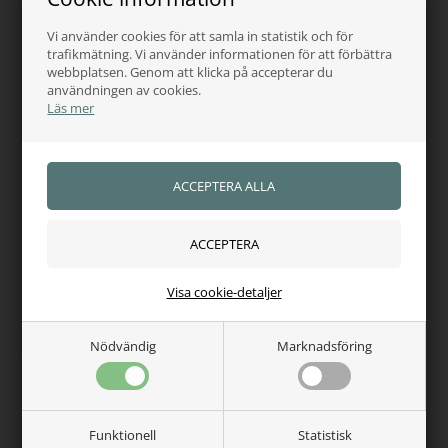
Vi använder cookies för att samla in statistik och för
trafikmätning. Vi använder informationen för att förbättra
webbplatsen. Genom att klicka på accepterar du
användningen av cookies.
Läs mer
CAVALLO
CAVALLO
Cavallo CavalNidhi t-shirt
Cavallo CavalNoami
sweatshirtjacka
676,00
SEK
Visa cookie-detaljer
1.568,00
SEK
Finns i lager
Finns i lager
Nödvändig
Marknadsföring
NYHET
NYHET
Funktionell
Statistisk