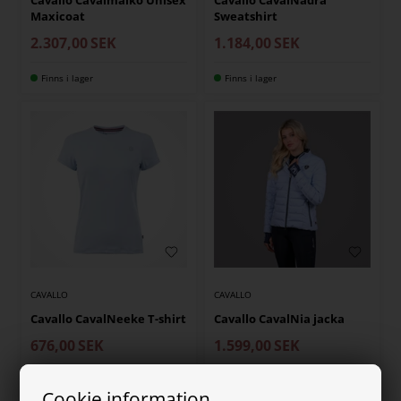
Maxicoat
Sweatshirt
2.307,00
SEK
1.184,00
SEK
Finns i lager
Finns i lager
CAVALLO
CAVALLO
Cavallo CavalNeeke T-shirt
Cavallo CavalNia jacka
676,00
SEK
1.599,00
SEK
Finns i lager
Finns i lager
Cookie information