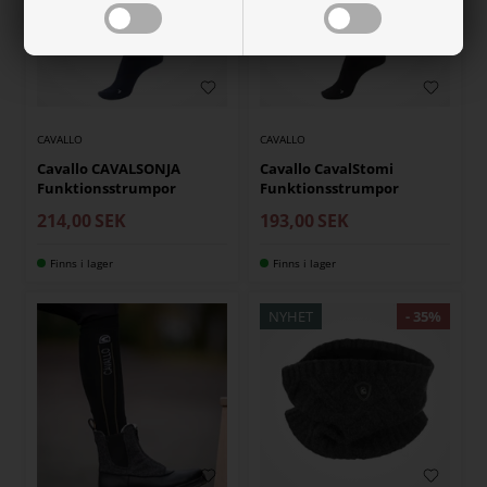
CAVALLO
CAVALLO
Cavallo CAVALSONJA
Cavallo CavalStomi
Funktionsstrumpor
Funktionsstrumpor
214,00
SEK
193,00
SEK
Finns i lager
Finns i lager
NYHET