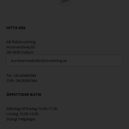
HITTA OSS
AB Ridutrustning
Husmandsvej 65
DK-9430 Vadum
kundservice@abridutrustning.se
Tel. +45 60485584
CVR.: DK35391584
ÖPPETTIDER BUTIK
Måndag till fredag 10.00-17.30
Lördag 10.00-14.00
Stängt helgdagar