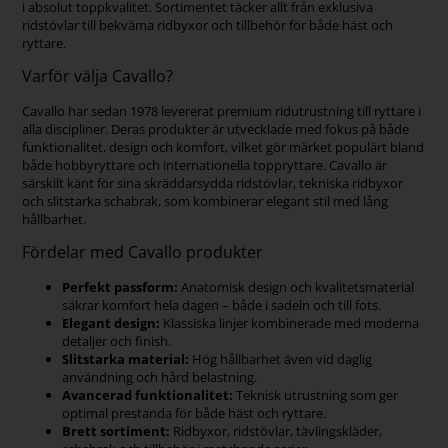
i absolut toppkvalitet. Sortimentet täcker allt från exklusiva
ridstövlar till bekväma ridbyxor och tillbehör för både häst och
ryttare.
Varför välja Cavallo?
Cavallo har sedan 1978 levererat premium ridutrustning till ryttare i
alla discipliner. Deras produkter är utvecklade med fokus på både
funktionalitet, design och komfort, vilket gör märket populärt bland
både hobbyryttare och internationella toppryttare. Cavallo är
särskilt känt för sina skräddarsydda ridstövlar, tekniska ridbyxor
och slitstarka schabrak, som kombinerar elegant stil med lång
hållbarhet.
Fördelar med Cavallo produkter
Perfekt passform:
Anatomisk design och kvalitetsmaterial
säkrar komfort hela dagen – både i sadeln och till fots.
Elegant design:
Klassiska linjer kombinerade med moderna
detaljer och finish.
Slitstarka material:
Hög hållbarhet även vid daglig
användning och hård belastning.
Avancerad funktionalitet:
Teknisk utrustning som ger
optimal prestanda för både häst och ryttare.
Brett sortiment:
Ridbyxor, ridstövlar, tävlingskläder,