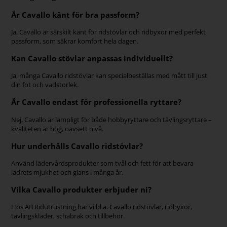
Är Cavallo känt för bra passform?
Ja, Cavallo är särskilt känt för ridstövlar och ridbyxor med perfekt
passform, som säkrar komfort hela dagen.
Kan Cavallo stövlar anpassas individuellt?
Ja, många Cavallo ridstövlar kan specialbeställas med mått till just
din fot och vadstorlek.
Är Cavallo endast för professionella ryttare?
Nej, Cavallo är lämpligt för både hobbyryttare och tävlingsryttare –
kvaliteten är hög, oavsett nivå.
Hur underhålls Cavallo ridstövlar?
Använd lädervårdsprodukter som tvål och fett för att bevara
lädrets mjukhet och glans i många år.
Vilka Cavallo produkter erbjuder ni?
Hos AB Ridutrustning har vi bl.a. Cavallo ridstövlar, ridbyxor,
tävlingskläder, schabrak och tillbehör.