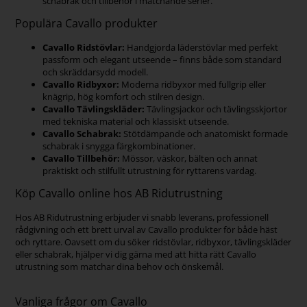
schabrak och tillbehör i matchande serier.
Populära Cavallo produkter
Cavallo Ridstövlar:
Handgjorda läderstövlar med perfekt
passform och elegant utseende – finns både som standard
och skräddarsydd modell.
Cavallo Ridbyxor:
Moderna ridbyxor med fullgrip eller
knägrip, hög komfort och stilren design.
Cavallo Tävlingskläder:
Tävlingsjackor och tävlingsskjortor
med tekniska material och klassiskt utseende.
Cavallo Schabrak:
Stötdämpande och anatomiskt formade
schabrak i snygga färgkombinationer.
Cavallo Tillbehör:
Mössor, väskor, bälten och annat
praktiskt och stilfullt utrustning för ryttarens vardag.
Köp Cavallo online hos AB Ridutrustning
Hos AB Ridutrustning erbjuder vi snabb leverans, professionell
rådgivning och ett brett urval av Cavallo produkter för både häst
och ryttare. Oavsett om du söker ridstövlar, ridbyxor, tävlingskläder
eller schabrak, hjälper vi dig gärna med att hitta rätt Cavallo
utrustning som matchar dina behov och önskemål.
Vanliga frågor om Cavallo