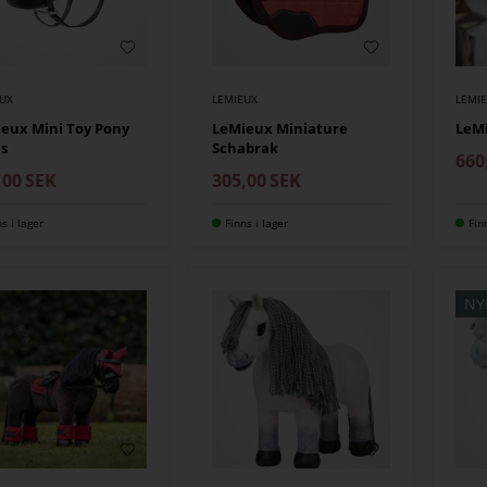
EUX
LEMIEUX
LEMI
eux Mini Toy Pony
LeMieux Miniature
LeMi
s
Schabrak
660
,00
SEK
305,00
SEK
ns i lager
Finns i lager
Fin
NY