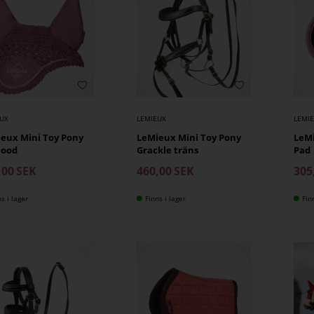
EUX
LEMIEUX
LEMI
eux Mini Toy Pony
LeMieux Mini Toy Pony
LeMi
Hood
Grackle träns
Pad
,00
SEK
460,00
SEK
305
ns i lager
Finns i lager
Fin