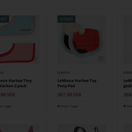
HET
NYHET
EUX
LEMIEUX
LEMI
eux Harlow Tiny
LeMieux Harlow Toy
LeM
täcken 2 pack
Pony Pad
godi
,00
SEK
307,00
SEK
368
ns i lager
Finns i lager
Fin