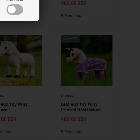
460,00
SEK
ns i lager
Finns i lager
NYHET
EUX
LEMIEUX
ieux Toy Pony
LeMieux Toy Pony
corn
Printed Hästtäcken
,00
SEK
460,00
SEK
ns i lager
Finns i lager