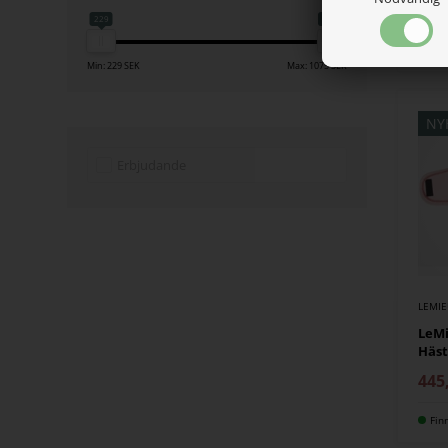
507
229
1075
Fin
Min: 229 SEK
Max: 1075 SEK
NY
Erbjudande
LEMI
LeMi
Häst
445
Fin