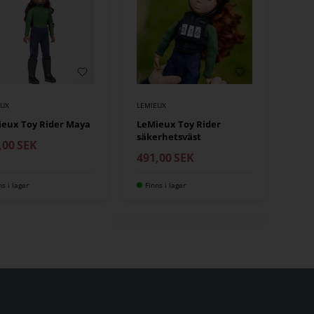
EUX
LEMIEUX
eux Toy Rider Maya
LeMieux Toy Rider
säkerhetsväst
,00
SEK
491,00
SEK
ns i lager
Finns i lager