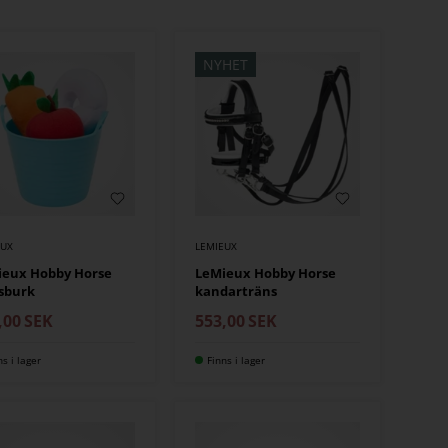
NYHET
EUX
LEMIEUX
ieux Hobby Horse
LeMieux Hobby Horse
sburk
kandarträns
,00
SEK
553,00
SEK
ns i lager
Finns i lager