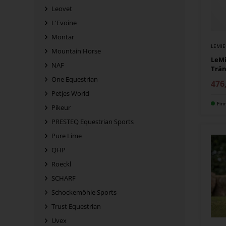
Leovet
L'Evoine
Montar
LEMI
Mountain Horse
LeMi
NAF
Trän
One Equestrian
476
Petjes World
Fin
Pikeur
PRESTEQ Equestrian Sports
Pure Lime
QHP
Roeckl
SCHARF
Schockemöhle Sports
Trust Equestrian
Uvex