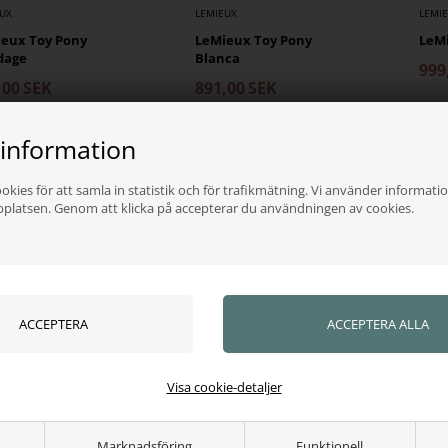
EUX
LEMIEUX
LEMI
eux Toy Pony
LeMieux Toy Pony
LeMi
dage
Blanca
999
,00
SEK
891,00
SEK
ns i lager
Finns i lager
Fin
 information
okies för att samla in statistik och för trafikmätning. Vi använder informatio
HET
bplatsen. Genom att klicka på accepterar du användningen av cookies.
EUX
LEMIEUX
LEMI
Visa cookie-detaljer
eux Toy Pony
LeMieux Toy Pony
LeMi
cetäcke
Frieser Spike
1.0
Marknadsföring
Funktionell