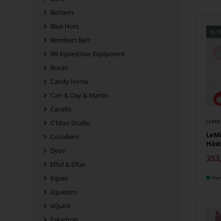
Biofarm
Blue Hors
NY
Bombers Bett
BR Equestrian Equipment
Bucas
Candy Horse
Carr & Day & Martin
Cavallo
LEMI
C'Mon Studio
LeMi
Covalliero
Häst
Dyon
353
Effol & Effax
Eques
Fin
Equestro
eQuick
Eskadron