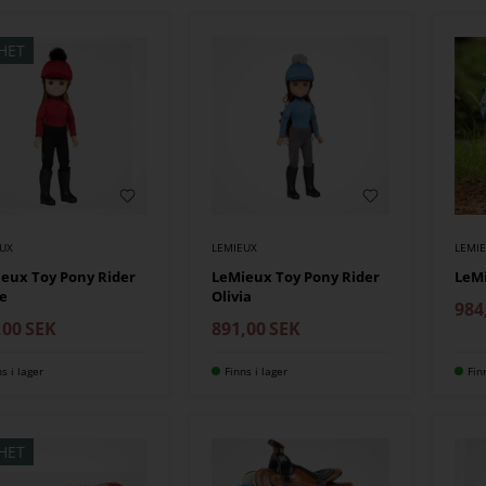
HET
EUX
LEMIEUX
LEMI
eux Toy Pony Rider
LeMieux Toy Pony Rider
LeM
e
Olivia
984
,00
SEK
891,00
SEK
ns i lager
Finns i lager
Fin
HET