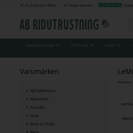
Fri frakt över 499 kr.
Snabb leverans
Trustp
VARUMÄRKEN
RYTTARE
HÄST
Varumärken
LeMi
FRAMSIDA
AB Collections
Absorbine
Lemieu
Acavallo
Ariat
Med D
Back on Track
Beris