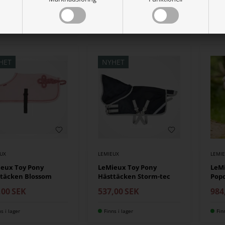
,00
SEK
999,00
SEK
ns i lager
Finns i lager
Fin
HET
NYHET
EUX
LEMIEUX
LEMI
eux Toy Pony
LeMieux Toy Pony
LeM
täcken Blossom
Hästtäcken Storm-tec
Pop
,00
SEK
537,00
SEK
984
ns i lager
Finns i lager
Fin