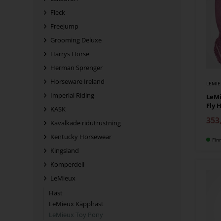
Fleck
Freejump
Grooming Deluxe
Harrys Horse
Herman Sprenger
Horseware Ireland
LEMI
Imperial Riding
LeMi
Fly 
KASK
353
Kavalkade ridutrustning
Kentucky Horsewear
Fin
Kingsland
Komperdell
LeMieux
Häst
LeMieux Käpphäst
LeMieux Toy Pony