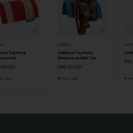
EUX
LEMIEUX
LEMI
eux Toy Pony
LeMieux Toy Pony
LeMi
tern Pad
Western Saddle Tan
891
,00
SEK
660,00
SEK
ns i lager
Finns i lager
Fin