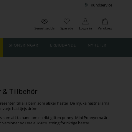
Kundservice
Senast sedda
Sparade
Logga in
Varukorg
SPONSRINGAR
ERBJUDANDE
NYHETER
 & Tillbehör
senten till alla barn som älskar hästar. De mjuka hästnallarna
 varje hästtjejs dröm.
is som att ta hand om en riktig liten ponny. Mini Ponnyerna är
iversioner av LeMieux-utrustning för riktiga hästar.