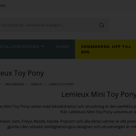
ilot
STALLUTRUSTNING
HUND
SOMMARREA- UPP TILL
80%
eux Toy Pony
VARUMÄRKEN
LEMIEUX
LEMIEUX TOY PONY
Lemieux Mini Toy Pony
x Mini Toy Pony-serien med leksakshästar och utrustning är den perfekta pre
från LeMieuxs Mini Toy Pony-universum är
ream, Sam, Freya, Razzle, Dazzle, Popcorn och alla deras vänner är det prec
gjorda i den sötaste verklighetstrogna designen och utrustningen är min