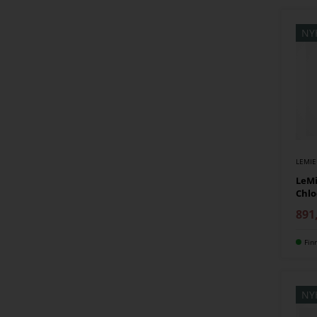
NY
LEMI
LeMi
Chlo
891
Fin
NY