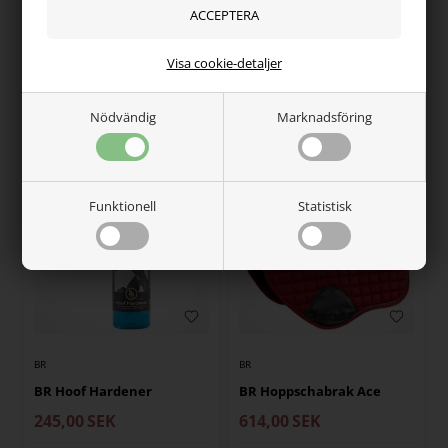
BR
BR
BR gjordöverdrag med
BR hingstkedja
lamm
184,00
SEK
Visa cookie-detaljer
568,00
SEK
Nödvändig
Marknadsföring
Finns i lager
Finns i lager
Funktionell
Statistisk
BR
BR
BR Hoof Hardener
BR Hoppschabrak Ace
245,00
SEK
614,00
SEK