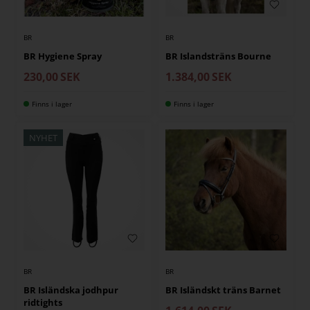
BR
BR
BR Hygiene Spray
BR Islandsträns Bourne
230,00
SEK
1.384,00
SEK
Finns i lager
Finns i lager
NYHET
BR
BR
BR Isländska jodhpur
BR Isländskt träns Barnet
ridtights