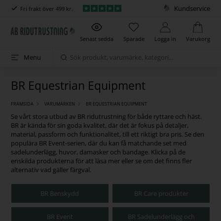
Kundservice
Fri frakt över 499 kr.
Senast sedda
Sparade
Logga in
Varukorg
Menu
BR Equestrian Equipment
FRAMSIDA
VARUMÄRKEN
BR EQUESTRIAN EQUIPMENT
Se vårt stora utbud av BR ridutrustning för både ryttare och häst.
BR är kända för sin goda kvalitet, där det är fokus på detaljer,
material, passform och funktionalitet, till ett riktigt bra pris. Se den
populära BR Event-serien, där du kan få matchande set med
sadelunderlägg, huvor, damasker och bandage.
Klicka på de
enskilda produkterna för att läsa mer eller se om det finns fler
alternativ vad gäller färgval.
BR Benskydd
BR Care produkter
BR Event
BR Sadelunderlägg och