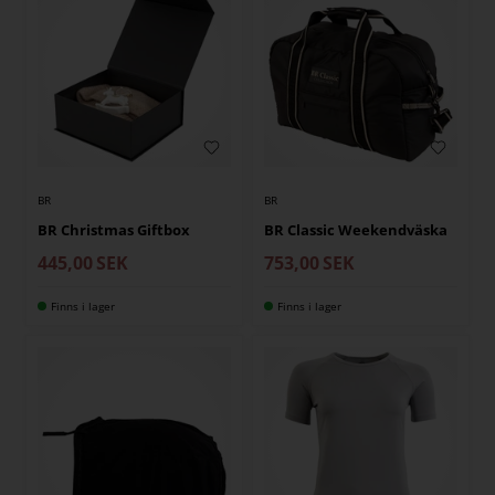
BR
BR
BR Christmas Giftbox
BR Classic Weekendväska
445,00
SEK
753,00
SEK
Finns i lager
Finns i lager