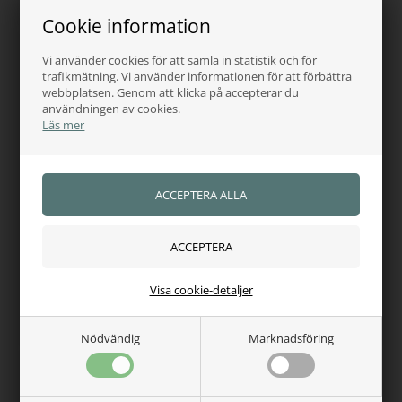
Finns i lager
Finns i lager
Cookie information
Vi använder cookies för att samla in statistik och för
trafikmätning. Vi använder informationen för att förbättra
webbplatsen. Genom att klicka på accepterar du
användningen av cookies.
Läs mer
COVALLIERO
COVALLIERO
Covalliero regnjacka för
Covalliero Regnjacka SS26
barn SS26
1.076,00
SEK
Visa cookie-detaljer
1.153,00
SEK
Finns i lager
Finns i lager
Nödvändig
Marknadsföring