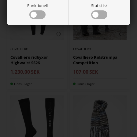
Funktionell
Statistisk
COVALLIERO
COVALLIERO
Covalliero ridbyxor
Covalliero Ridstrumpa
Highwaist SS26
Competition
1.230,00
SEK
107,00
SEK
Finns i lager
Finns i lager