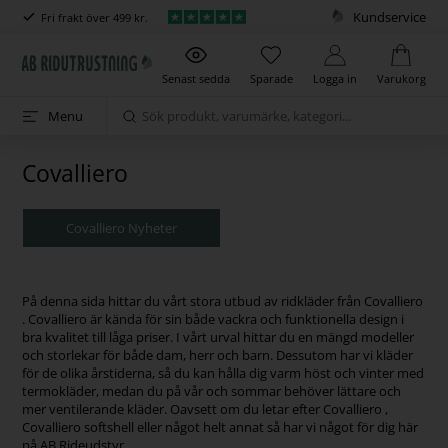
Kundservice
Fri frakt över 499 kr.
Senast sedda
Sparade
Logga in
Varukorg
Menu
Covalliero
Covalliero Nyheter
På denna sida hittar du vårt stora utbud av ridkläder från Covalliero
. Covalliero är kända för sin både vackra och funktionella design i
bra kvalitet till låga priser. I vårt urval hittar du en mängd modeller
och storlekar för både dam, herr och barn. Dessutom har vi kläder
för de olika årstiderna, så du kan hålla dig varm höst och vinter med
termokläder, medan du på vår och sommar behöver lättare och
mer ventilerande kläder. Oavsett om du letar efter Covalliero ,
Covalliero softshell eller något helt annat så har vi något för dig här
på AB Rideudstyr .