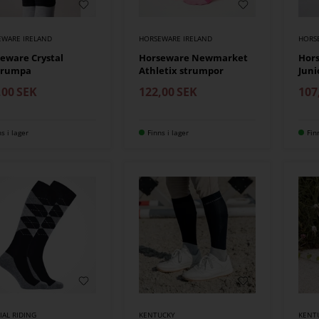
EWARE IRELAND
HORSEWARE IRELAND
HORS
eware Crystal
Horseware Newmarket
Hor
trumpa
Athletix strumpor
Juni
,00
SEK
122,00
SEK
107
ns i lager
Finns i lager
Fin
IAL RIDING
KENTUCKY
KENT