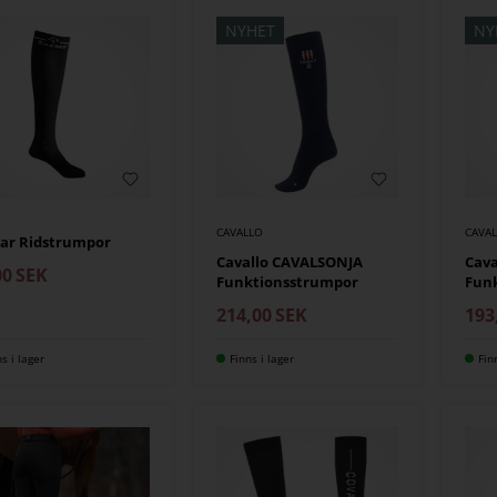
NYHET
NY
CAVALLO
CAVA
ar Ridstrumpor
Cavallo CAVALSONJA
Cava
00
SEK
Funktionsstrumpor
Fun
214,00
SEK
193
ns i lager
Finns i lager
Fin