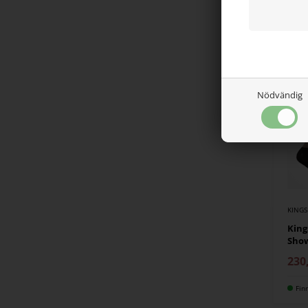
307
Fin
NY
Nödvändig
KING
King
Show
230
Fin