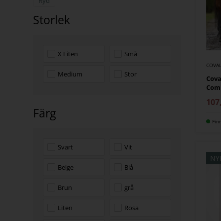
Ryd
Storlek
X Liten
Små
COVAL
Medium
Stor
Cova
Com
107
Färg
Fin
Svart
Vit
NY
Beige
Blå
Brun
grå
Liten
Rosa