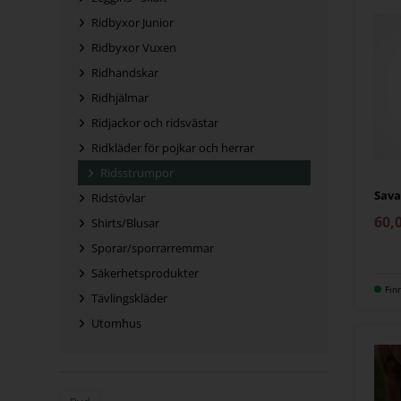
Ridbyxor Junior
Ridbyxor Vuxen
Ridhandskar
Ridhjälmar
Ridjackor och ridsvästar
Ridkläder för pojkar och herrar
Ridsstrumpor
Sava
Ridstövlar
60,
Shirts/Blusar
Sporar/sporrarremmar
Säkerhetsprodukter
Fin
Tävlingskläder
Utomhus