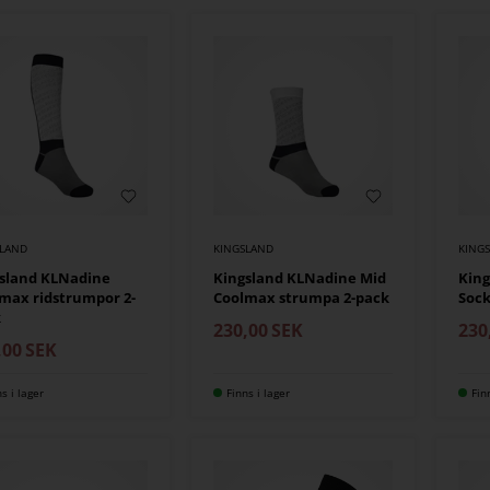
SLAND
KINGSLAND
KING
sland KLNadine
Kingsland KLNadine Mid
King
max ridstrumpor 2-
Coolmax strumpa 2-pack
Sock
k
230,00
SEK
230
,00
SEK
ns i lager
Finns i lager
Fin