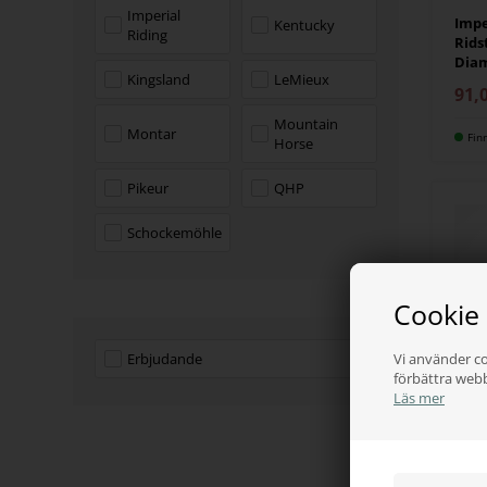
Imperial
Impe
Kentucky
Riding
Rids
Dia
Kingsland
LeMieux
91,
Mountain
Montar
Fin
Horse
Pikeur
QHP
Schockemöhle
Cookie
Vi använder co
Erbjudande
förbättra web
Läs mer
KING
King
rids