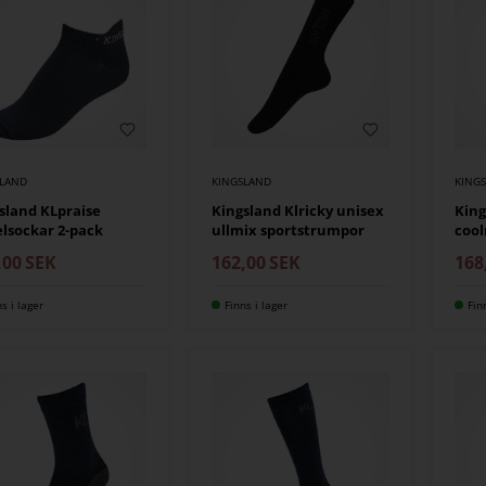
SLAND
KINGSLAND
KING
sland KLpraise
Kingsland Klricky unisex
King
lsockar 2-pack
ullmix sportstrumpor
coo
,00
SEK
162,00
SEK
168
ns i lager
Finns i lager
Fin