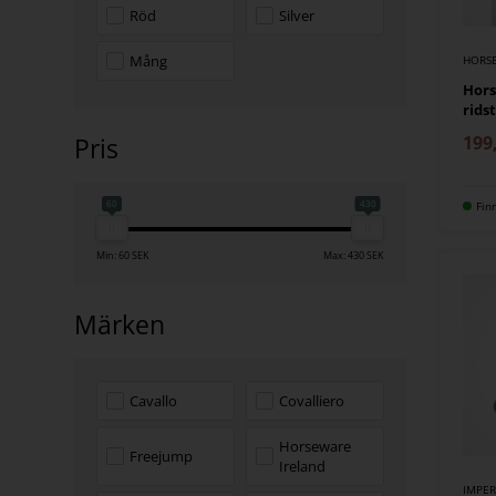
Röd
Silver
Mång
HORS
Hors
rids
199
Pris
60
430
Fin
Min: 60 SEK
Max: 430 SEK
Märken
Cavallo
Covalliero
Horseware
Freejump
Ireland
IMPER