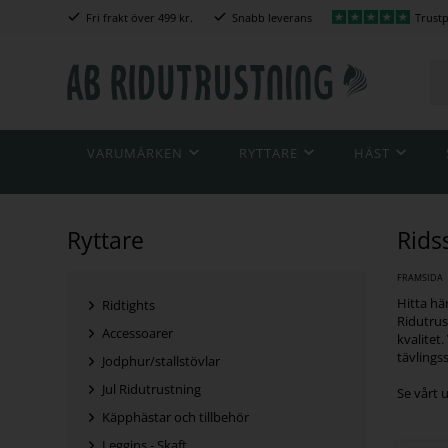
Fri frakt över 499 kr.
Snabb leverans
Trustp
VARUMÄRKEN
RYTTARE
HÄST
Ryttare
Rids
FRAMSIDA
Hitta hä
Ridtights
Ridutrus
Accessoarer
kvalitet
tävlings
Jodphur/stallstövlar
Jul Ridutrustning
Se vårt 
Käpphästar och tillbehör
Leggins - Skaft