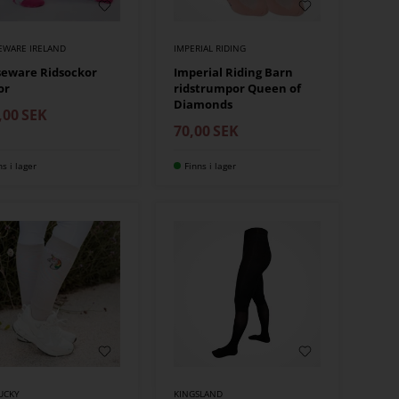
EWARE IRELAND
IMPERIAL RIDING
seware Ridsockor
Imperial Riding Barn
or
ridstrumpor Queen of
Diamonds
,00
SEK
70,00
SEK
ns i lager
Finns i lager
UCKY
KINGSLAND