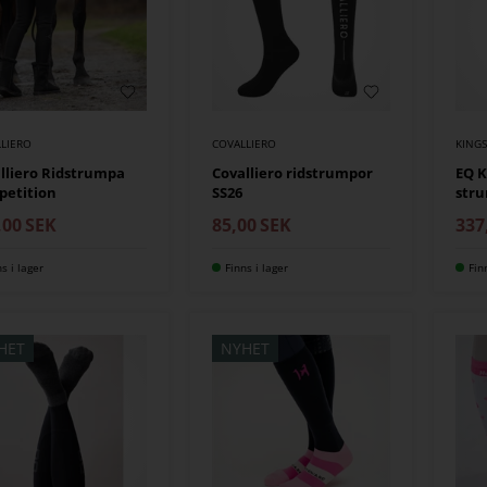
LIERO
COVALLIERO
KING
lliero Ridstrumpa
Covalliero ridstrumpor
EQ K
petition
SS26
stru
,00
SEK
85,00
SEK
337
ns i lager
Finns i lager
Fin
HET
NYHET