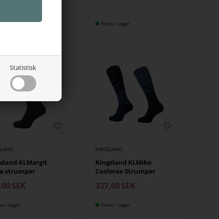
,00
SEK
ns i lager
Finns i lager
Statistisk
SLAND
KINGSLAND
sland KLMargit
Kingsland KLMiko
a strumpor
Coolmax Strumpor
,00
SEK
337,00
SEK
ns i lager
Finns i lager