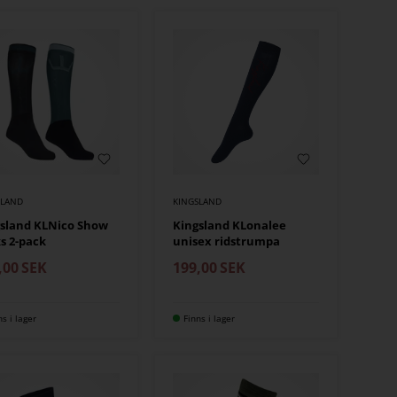
SLAND
KINGSLAND
sland KLNico Show
Kingsland KLonalee
s 2-pack
unisex ridstrumpa
,00
SEK
199,00
SEK
ns i lager
Finns i lager