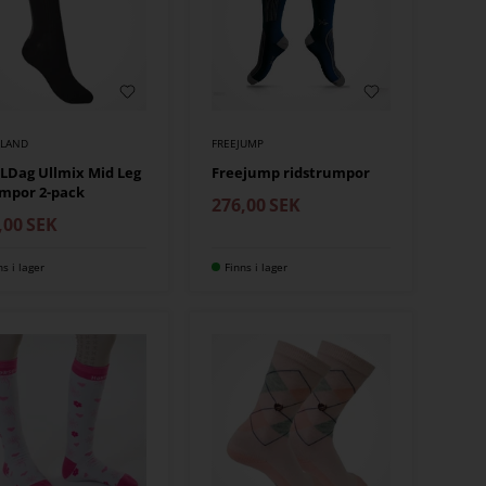
SLAND
FREEJUMP
LDag Ullmix Mid Leg
Freejump ridstrumpor
mpor 2-pack
276,00
SEK
,00
SEK
ns i lager
Finns i lager