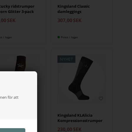
tucky ridstrumpor
Kingsland Classic
orn Glitter 3-pack
damleggings
,00
SEK
307,00
SEK
ns i lager
Finns i lager
NYHET
nen för att
SLAND
Kingsland KLAlicia
sland Klaela unisex
Kompressionsstrumpor
lmax ridstrumpor
230,00
SEK