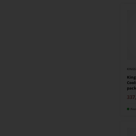
KING
King
Cool
pac
337
Fin