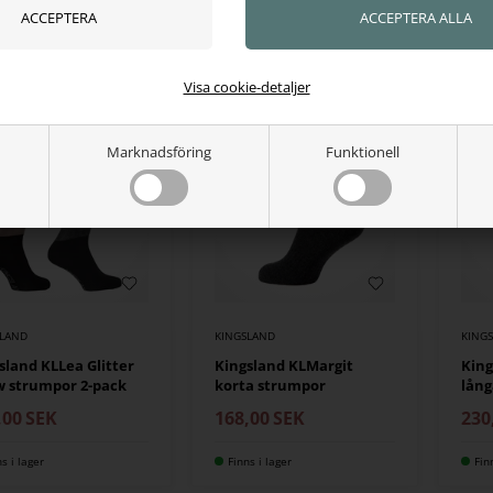
,00
SEK
307,00
SEK
168
ns i lager
Finns i lager
Fin
Visa cookie-detaljer
HET
Marknadsföring
Funktionell
SLAND
KINGSLAND
KING
sland KLLea Glitter
Kingsland KLMargit
King
 strumpor 2-pack
korta strumpor
lång
,00
SEK
168,00
SEK
230
ns i lager
Finns i lager
Fin