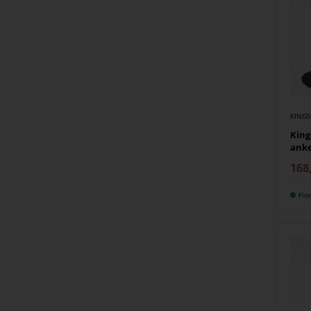
KING
King
anke
168
Fin