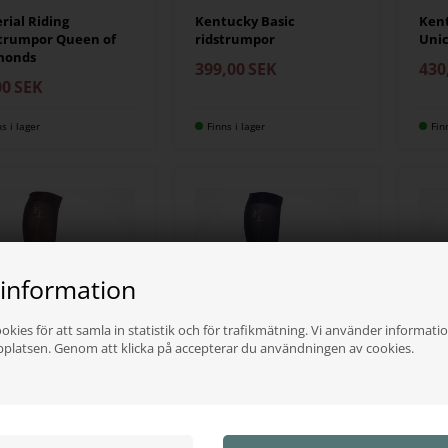
rial Riding
Kentucky Basic
Ken
trumpor Queen of
ridstrumpor
Unic
monds
399,00
SEK
430
00
SEK
ns i lager
Finns i lager
Fin
 information
okies för att samla in statistik och för trafikmätning. Vi använder informatio
bplatsen. Genom att klicka på accepterar du användningen av cookies.
SLAND
KINGSLAND
KING
sland Classic
Kingsland Classic
King
trumpor Black
ridstrumpor Navy
coo