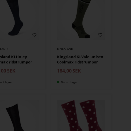
SLAND
KINGSLAND
sland KLtinley
Kingsland KLVale unisex
lmax ridstrumpor
Coolmax ridstrumpor
,00
SEK
184,00
SEK
ns i lager
Finns i lager