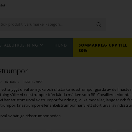
ilot
STALLUTRUSTNING
HUND
SOMMARREA- UPP TILL
80%
strumpor
RYTTARE
RIDSSTRUMPOR
r ett snyggt urval av mjuka och slitstarka ridsstrumpor gjorda av de finast
tning säljer vi ridsstrumpor från kända märken som BR, Covalliero, Mountain
. Vi har ett stort urval av strumpor för ridning i olika modeller, längder och 
strumpor, knästrumpor eller ankelstrumpor har vi ett stort urval av ridsstru
urval av härliga ridsstrumpor nedan.