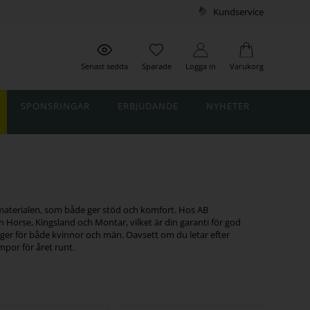
Kundservice
Senast sedda
Sparade
Logga in
Varukorg
SPONSRINGAR
ERBJUDANDE
NYHETER
e materialen, som både ger stöd och komfort. Hos AB
 Horse, Kingsland och Montar, vilket är din garanti för god
färger för både kvinnor och män. Oavsett om du letar efter
mpor för året runt.