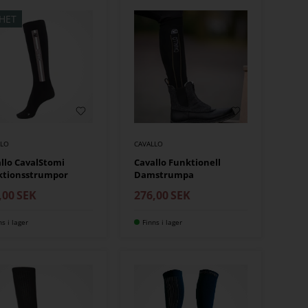
HET
LLO
CAVALLO
llo CavalStomi
Cavallo Funktionell
ktionsstrumpor
Damstrumpa
,00
SEK
276,00
SEK
ns i lager
Finns i lager