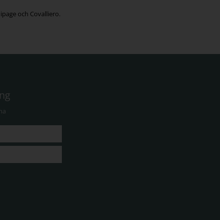
ipage och Covalliero.
ing
na