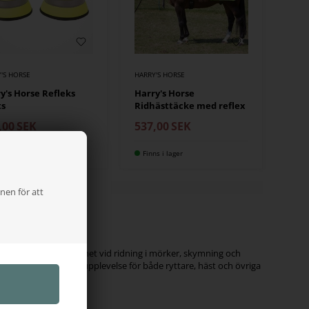
'S HORSE
HARRY'S HORSE
y's Horse Refleks
Harry's Horse
ts
Ridhästtäcke med reflex
,00
SEK
537,00
SEK
ns i lager
Finns i lager
nen för att
ingen
n och din hästs synlighet vid ridning i mörker, skymning och
säkerställa en trygg upplevelse för både ryttare, häst och övriga