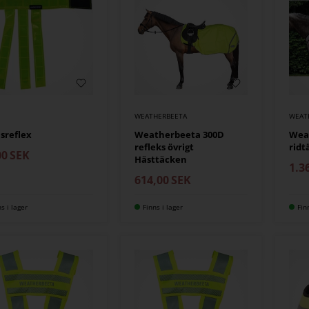
WEATHERBEETA
WEAT
sreflex
Weatherbeeta 300D
Weat
refleks övrigt
ridt
00
SEK
Hästtäcken
1.3
614,00
SEK
ns i lager
Finns i lager
Fin