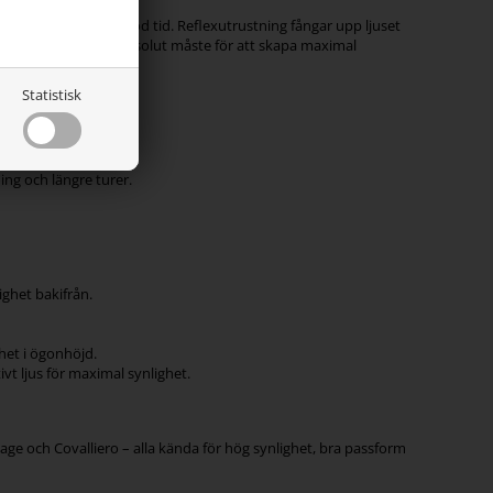
 ryttare och hästar i god tid. Reflexutrustning fångar upp ljuset
 reflexutrustning ett absolut måste för att skapa maximal
Statistisk
ptäcka er i god tid.
ing och längre turer.
ighet bakifrån.
het i ögonhöjd.
t ljus för maximal synlighet.
ge och Covalliero – alla kända för hög synlighet, bra passform