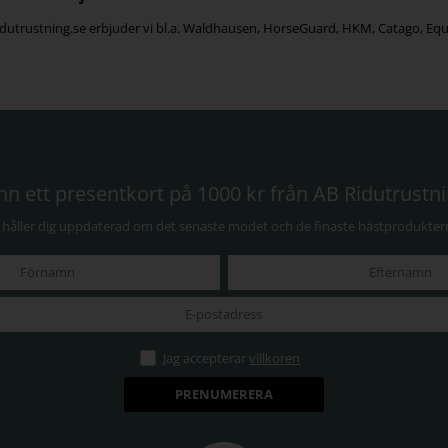
dutrustning.se erbjuder vi bl.a. Waldhausen, HorseGuard, HKM, Catago, Equ
nn ett presentkort på 1000 kr från AB Ridutrustn
i håller dig uppdaterad om det senaste modet och de finaste hästprodukter
Jag accepterar
villkoren