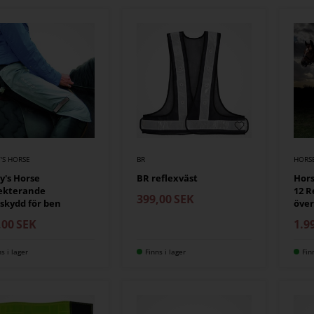
'S HORSE
BR
HORS
y's Horse
BR reflexväst
Hor
ekterande
12 R
399,00
SEK
skydd för ben
över
,00
SEK
1.9
ns i lager
Finns i lager
Fin