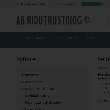
Fri frakt över 499 kr.
Snabb leverans
Trustp
VARUMÄRKEN
RYTTARE
HÄST
Ryttare
Refl
FRAMSIDA
Synlighet
Ridtights
ryttaren
Accessoarer
fluoresc
öron. Ho
Jodphur/stallstövlar
mörkrets
Jul Ridutrustning
Se vårt 
Käpphästar och tillbehör
Leggins - Skaft