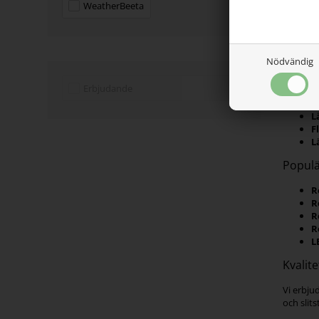
WeatherBeeta
Även i da
från bil
säkerhet
Nödvändig
Fördel
Erbjudande
Ö
F
L
F
L
Populä
R
R
R
R
L
Kvalit
Vi erbju
och slits