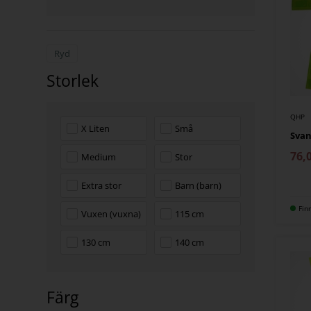
Ryd
Storlek
QHP
X Liten
Små
Svan
76,
Medium
Stor
Extra stor
Barn (barn)
Fin
Vuxen (vuxna)
115 cm
130 cm
140 cm
Färg