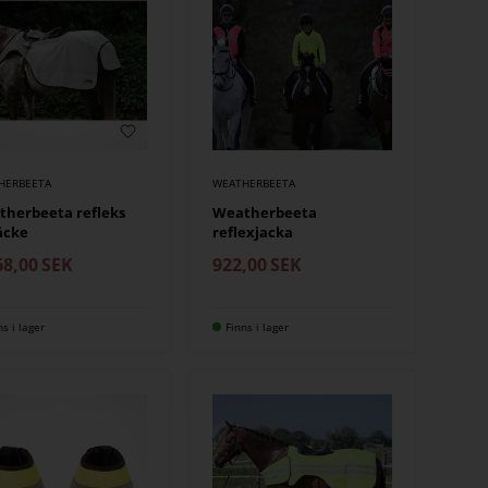
HERBEETA
WEATHERBEETA
herbeeta refleks
Weatherbeeta
äcke
reflexjacka
68,00
SEK
922,00
SEK
ns i lager
Finns i lager