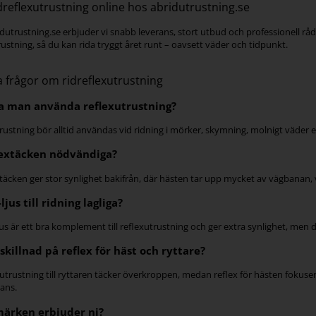
dreflexutrustning online hos abridutrustning.se
dutrustning.se erbjuder vi snabb leverans, stort utbud och professionell råd
rustning, så du kan rida tryggt året runt – oavsett väder och tidpunkt.
a frågor om ridreflexutrustning
a man använda reflexutrustning?
rustning bör alltid användas vid ridning i mörker, skymning, molnigt väder el
lextäcken nödvändiga?
xtäcken ger stor synlighet bakifrån, där hästen tar upp mycket av vägbanan, vilk
ljus till ridning lagliga?
ljus är ett bra komplement till reflexutrustning och ger extra synlighet, men 
 skillnad på reflex för häst och ryttare?
exutrustning till ryttaren täcker överkroppen, medan reflex för hästen foku
ans.
märken erbjuder ni?