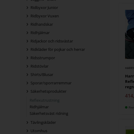
Ridbyxor Junior
Ridbyxor Vuxen
Ridhandskar
Ridhjälmar
Ridjackor och ridsvästar
Ridkläder för pojkar och herrar
Ridsstrumpor
Ridstövlar
HARRY
Shirts/Blusar
Harr
Refl
Sporar/sporrarremmar
regn
Säkerhetsprodukter
414
Reflexutrustning
Ridhjälmar
Fin
Säkerhetsväst ridning
Tävlingskläder
Utomhus