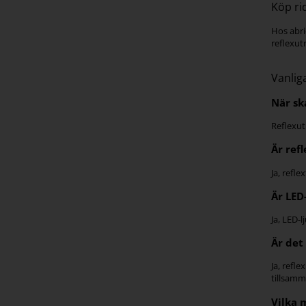
Köp ri
Hos abri
reflexut
Vanlig
När sk
Reflexut
Är ref
Ja, refle
Är LED-
Ja, LED-
Är det
Ja, refl
tillsamm
Vilka 