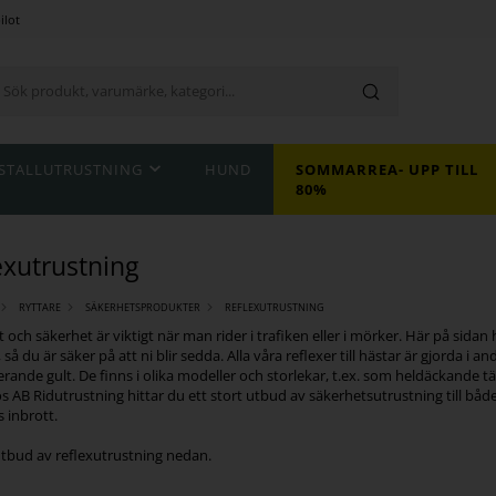
ilot
STALLUTRUSTNING
HUND
SOMMARREA- UPP TILL
80%
exutrustning
RYTTARE
SÄKERHETSPRODUKTER
REFLEXUTRUSTNING
 och säkerhet är viktigt när man rider i trafiken eller i mörker. Här på sidan h
, så du är säker på att ni blir sedda. Alla våra reflexer till hästar är gjorda 
erande gult. De finns i olika modeller och storlekar, t.ex. som heldäckande tä
s AB Ridutrustning hittar du ett stort utbud av säkerhetsutrustning till både
 inbrott.
utbud av reflexutrustning nedan.