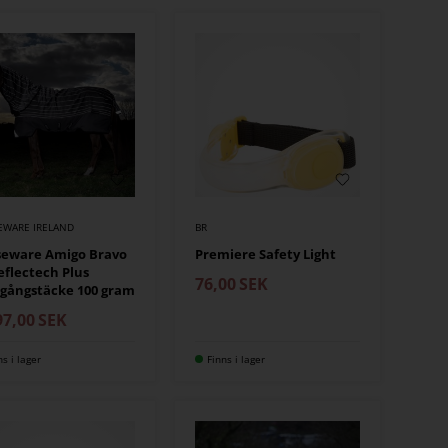
EWARE IRELAND
BR
seware Amigo Bravo
Premiere Safety Light
eflectech Plus
76,00
SEK
gångstäcke 100 gram
97,00
SEK
ns i lager
Finns i lager