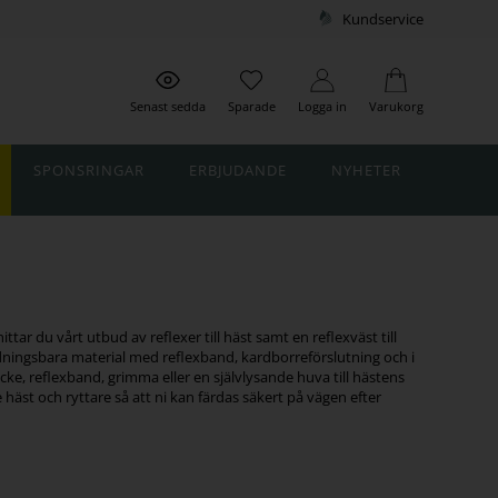
Kundservice
Senast sedda
Sparade
Logga in
Varukorg
SPONSRINGAR
ERBJUDANDE
NYHETER
ittar du vårt utbud av reflexer till häst samt en reflexväst till
i andningsbara material med reflexband, kardborreförslutning och i
cke, reflexband, grimma eller en självlysande huva till hästens
 häst och ryttare så att ni kan färdas säkert på vägen efter