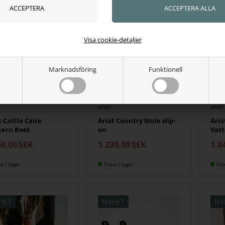
HET
NYHET
NY
Visa cookie-detaljer
Marknadsföring
Funktionell
ARIAT
ARIAT
t Cattle Caite
Ariat Country Mule slip-
Aria
tern Boot
on
Vatt
60,00
SEK
1.230,00
SEK
1.8
ns i lager
Finns i lager
Fin
HET
NYHET
NY