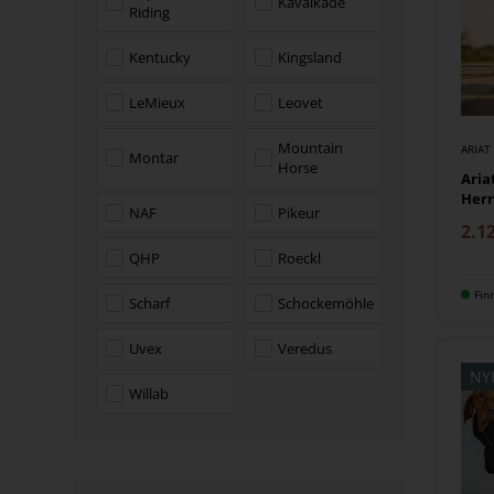
Kavalkade
Riding
Kentucky
Kingsland
LeMieux
Leovet
Mountain
ARIAT
Montar
Horse
Aria
Her
NAF
Pikeur
2.1
QHP
Roeckl
Fin
Scharf
Schockemöhle
Uvex
Veredus
NY
Willab