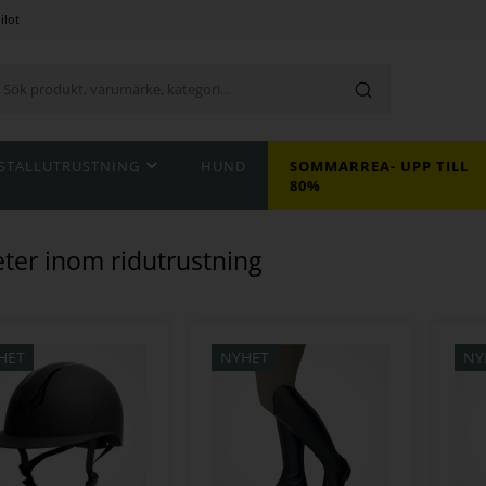
ilot
STALLUTRUSTNING
HUND
SOMMARREA- UPP TILL
80%
ter inom ridutrustning
HET
NYHET
NY