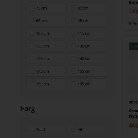
Gu
75 cm
80 cm.
230
85 cm.
95 cm.
Fin
100 cm.
115 cm
125 cm
130 cm
NY
135 cm
140 cm
145 cm
155 cm
160 cm
165 cm
GROO
Färg
Groo
Fly 
408
Svart
Vit