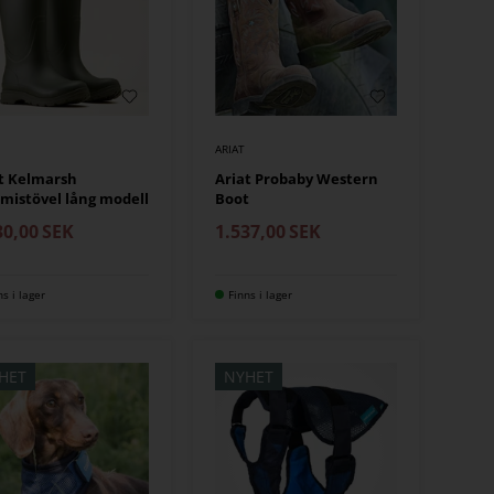
ARIAT
t Kelmarsh
Ariat Probaby Western
istövel lång modell
Boot
30,00
SEK
1.537,00
SEK
ns i lager
Finns i lager
HET
NYHET