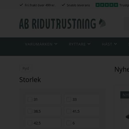
Fri frakt över 499 kr.
Snabb leverans
Trustp
VARUMÄRKEN
RYTTARE
HÄST
Nyhe
Ryd
Storlek
NY
31
33
38,5
41,5
42,5
6