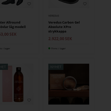
VEREDUS
ter Allround
Veredus Carbon Gel
tövlar låg modell
Absolute XPro
strykkappa
53,00
SEK
2.922,00
SEK
ns i lager
Finns i lager
HET
NYHET