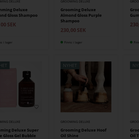
MING DELUXE
GROOMING DELUXE
GROO
mming Deluxe
Grooming Deluxe
Gro
ond Gloss Shampoo
Almond Gloss Purple
Gum
Shampoo
,00
SEK
230
230,00
SEK
ns i lager
Finns i lager
Fin
HET
NYHET
NY
MING DELUXE
GROOMING DELUXE
GROO
ming Deluxe Super
Grooming Deluxe Hoof
Gro
e Gloss Gel Bubble
Oil Shine
Oil 