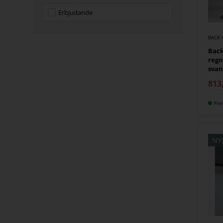
Erbjudande
BACK 
Back
reg
svan
813
Fin
NY