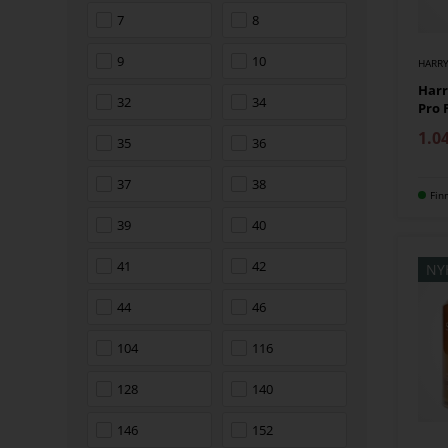
7
8
9
10
HARRY
Harr
32
34
Pro 
1.0
35
36
37
38
Fin
39
40
41
42
NY
44
46
104
116
128
140
146
152