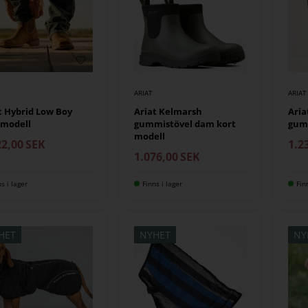
ARIAT
ARIAT
t Hybrid Low Boy
Ariat Kelmarsh
Aria
rmodell
gummistövel dam kort
gumm
modell
22,00
SEK
1.2
1.076,00
SEK
ns i lager
Finns i lager
Fin
HET
NYHET
NY