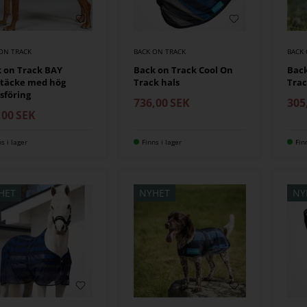
ON TRACK
BACK ON TRACK
BACK
 on Track BAY
Back on Track Cool On
Back
ntäcke med hög
Track hals
Tra
sföring
736,00
SEK
305
,00
SEK
ns i lager
Finns i lager
Fin
HET
NYHET
NY