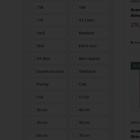
GROO
158
164
Gro
Alm
176
XX Liten
276
Små
Medium
Fin
Stor
Extra stor
XX Stor
Barn (barn)
NY
Vuxen (vuxna)
Shetland
Ponny
Cob
Full
X Full
35 cm
40 cm
45 cm
50 cm
GROO
Groo
60 cm
70 cm
Shin