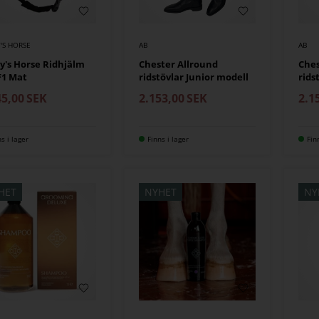
'S HORSE
AB
AB
y's Horse Ridhjälm
Chester Allround
Ches
F1 Mat
ridstövlar Junior modell
rids
45,00
SEK
2.153,00
SEK
2.1
ns i lager
Finns i lager
Fin
HET
NYHET
NY