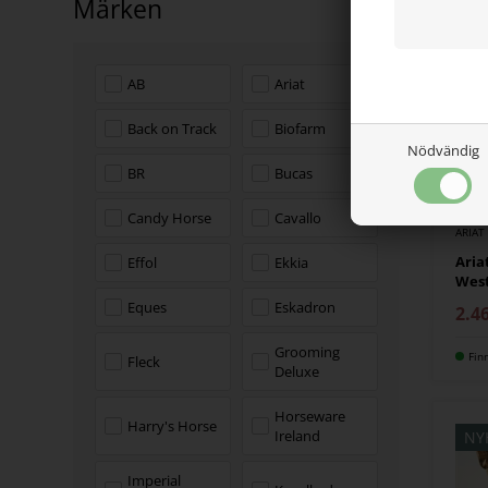
Märken
NY
AB
Ariat
Back on Track
Biofarm
Nödvändig
BR
Bucas
Candy Horse
Cavallo
ARIAT
Aria
Effol
Ekkia
Wes
Eques
Eskadron
2.4
Grooming
Fin
Fleck
Deluxe
Horseware
Harry's Horse
Ireland
NY
Imperial