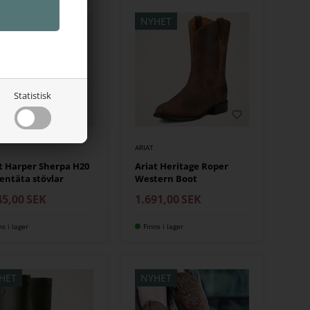
HET
NYHET
Statistisk
ARIAT
t Harper Sherpa H20
Ariat Heritage Roper
entäta stövlar
Western Boot
45,00
SEK
1.691,00
SEK
ns i lager
Finns i lager
HET
NYHET