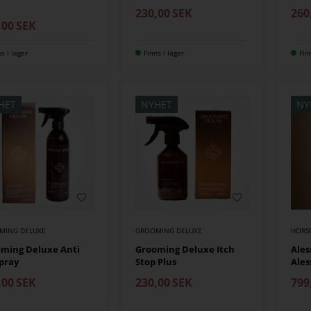
m
230,00
SEK
260
,00
SEK
ns i lager
Finns i lager
Fin
HET
NYHET
NY
MING DELUXE
GROOMING DELUXE
HORS
ming Deluxe Anti
Grooming Deluxe Itch
Ales
Spray
Stop Plus
Ales
,00
SEK
230,00
SEK
799