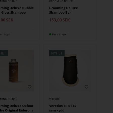
MING DELUXE
GROOMING DELUXE
oming Deluxe Bubble
Grooming Deluxe
 Gloss Shampoo
Shampoo Bar
,00
SEK
153,00
SEK
ns i lager
Finns i lager
HET
NYHET
MING DELUXE
VEREDUS
oming Deluxe Oxfoot
Veredus TRB STS
The Original läderolja
senskydd