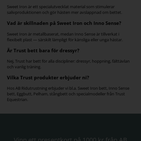
Sweet Iron är ett specialutvecklat material som stimulerar
salivproduktionen och gör hästen mer avslappnad om bettet.
Vad är skillnaden på Sweet Iron och Inno Sense?
Sweet Iron är metallbaserat, medan Inno Sense är tillverkat i
flexibelt plast — särskilt lämpligt för känsliga eller unga hästar.
Är Trust bett bara för dressyr?
Nej, Trust har bett för alla discipliner: dressyr, hoppning, fälttävlan
och vanlig träning.
Vilka Trust produkter erbjuder ni?
Hos AB Ridutrustning erbjuder vi bl.a. Sweet Iron bett, Inno Sense
bett, Eggbutt, Pelham, stångbett och specialmodeller från Trust
Equestrian.
Vinn ett presentkort på 1000 kr från AB