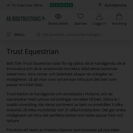
Kundservice
Fri frakt över 499 kr.
Senast sedda
Sparade
Logga in
Varukorg
Menu
Trust Equestrian
Bett från Trust Equestrian talar för sig själva; de är handgjorda, de är
innovativa och de är anatomiskt korrekta. Med deras berömda
sweet iron-, inno sense- och läderbett skapar de mängder av
möjligheter, så att man som ryttare kan hitta just det bett som
passar ens häst bäst.
Trust-betten är handgjorda och utvecklade i Holland, och de
samarbetar med ryttare vid tävlingar om idéer till bett. Detta är i
snabb utveckling, där deras sortiment av bett nu innehåller 3 olika
material, 20 olika mundstilar och 31 olika kindstycken. Det ger unika
möjligheter att hitta det perfekta bettet som både passar häst och
ryttare.
Förutom ett team av kreativa hjärnor som kommer på nya idéer