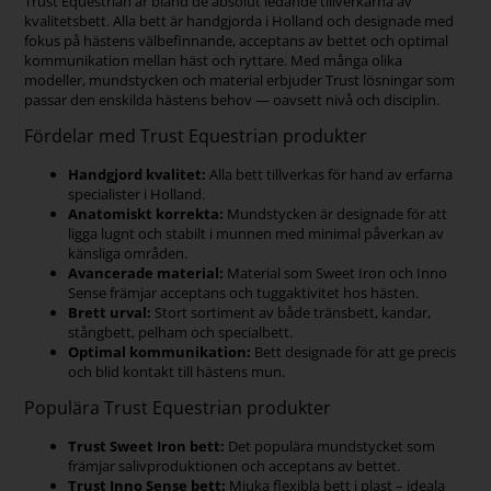
Trust Equestrian är bland de absolut ledande tillverkarna av
kvalitetsbett. Alla bett är handgjorda i Holland och designade med
fokus på hästens välbefinnande, acceptans av bettet och optimal
kommunikation mellan häst och ryttare. Med många olika
modeller, mundstycken och material erbjuder Trust lösningar som
passar den enskilda hästens behov — oavsett nivå och disciplin.
Fördelar med Trust Equestrian produkter
Handgjord kvalitet:
Alla bett tillverkas för hand av erfarna
specialister i Holland.
Anatomiskt korrekta:
Mundstycken är designade för att
ligga lugnt och stabilt i munnen med minimal påverkan av
känsliga områden.
Avancerade material:
Material som Sweet Iron och Inno
Sense främjar acceptans och tuggaktivitet hos hästen.
Brett urval:
Stort sortiment av både tränsbett, kandar,
stångbett, pelham och specialbett.
Optimal kommunikation:
Bett designade för att ge precis
och blid kontakt till hästens mun.
Populära Trust Equestrian produkter
Trust Sweet Iron bett:
Det populära mundstycket som
främjar salivproduktionen och acceptans av bettet.
Trust Inno Sense bett:
Mjuka flexibla bett i plast – ideala