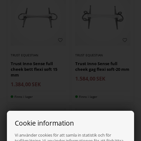
TRUST EQUESTIAN
TRUST EQUESTIAN
Trust Inno Sense full
Trust Inno Sense full
cheek bett flexi soft 15
cheek gag flexi soft-20 mm
mm
1.584,00
SEK
1.384,00
SEK
Finns i lager
Finns i lager
Cookie information
Vi använder cookies för att samla in statistik och för
trafikmätning. Vi använder informationen för att förbättra