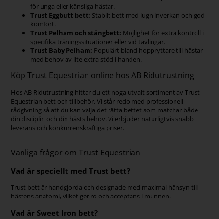
för unga eller känsliga hästar.
Trust Eggbutt bett:
Stabilt bett med lugn inverkan och god
komfort.
Trust Pelham och stångbett:
Möjlighet för extra kontroll i
specifika träningssituationer eller vid tävlingar.
Trust Baby Pelham:
Populärt bland hoppryttare till hästar
med behov av lite extra stöd i handen.
Köp Trust Equestrian online hos AB Ridutrustning
Hos AB Ridutrustning hittar du ett noga utvalt sortiment av Trust
Equestrian bett och tillbehör. Vi står redo med professionell
rådgivning så att du kan välja det rätta bettet som matchar både
din disciplin och din hästs behov. Vi erbjuder naturligtvis snabb
leverans och konkurrenskraftiga priser.
Vanliga frågor om Trust Equestrian
Vad är speciellt med Trust bett?
Trust bett är handgjorda och designade med maximal hänsyn till
hästens anatomi, vilket ger ro och acceptans i munnen.
Vad är Sweet Iron bett?