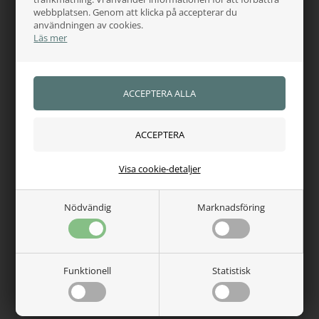
webbplatsen. Genom att klicka på accepterar du
användningen av cookies.
Läs mer
TRUST EQUESTIAN
TRUST EQUESTIAN
Trust Inno Sense
Trust Inno Sense
Hackamore Combi Short
Hackamore kombi kort
jointed
flexi soft-20
3.230,00
SEK
3.536,00
SEK
Finns i lager
Finns i lager
Visa cookie-detaljer
Nödvändig
Marknadsföring
Funktionell
Statistisk