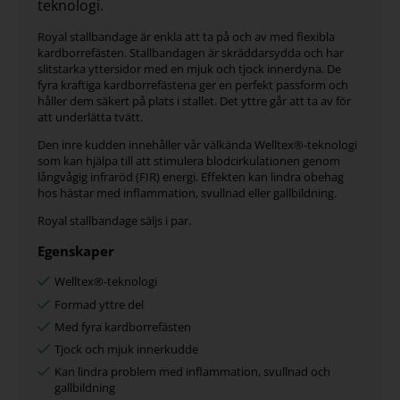
teknologi.
Royal stallbandage är enkla att ta på och av med flexibla
kardborrefästen. Stallbandagen är skräddarsydda och har
slitstarka yttersidor med en mjuk och tjock innerdyna. De
fyra kraftiga kardborrefästena ger en perfekt passform och
håller dem säkert på plats i stallet. Det yttre går att ta av för
att underlätta tvätt.
Den inre kudden innehåller vår välkända Welltex®-teknologi
som kan hjälpa till att stimulera blodcirkulationen genom
långvågig infraröd (FIR) energi. Effekten kan lindra obehag
hos hästar med inflammation, svullnad eller gallbildning.
Royal stallbandage säljs i par.
Egenskaper
Welltex®-teknologi
Formad yttre del
Med fyra kardborrefästen
Tjock och mjuk innerkudde
Kan lindra problem med inflammation, svullnad och
gallbildning