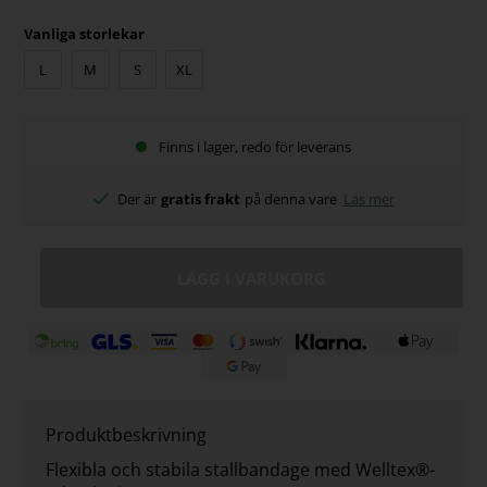
Vanliga storlekar
L
M
S
XL
Finns i lager, redo för leverans
Der är
gratis frakt
på denna vare
Läs mer
Produktbeskrivning
Flexibla och stabila stallbandage med Welltex®-