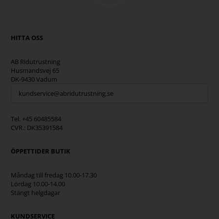
HITTA OSS
AB Ridutrustning
Husmandsvej 65
DK-9430 Vadum
kundservice@abridutrustning.se
Tel. +45 60485584
CVR.: DK35391584
ÖPPETTIDER BUTIK
Måndag till fredag 10.00-17.30
Lördag 10.00-14.00
Stängt helgdagar
KUNDSERVICE