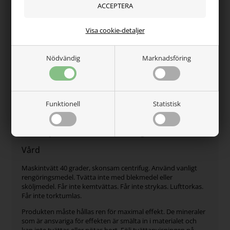
Visa cookie-detaljer
Nödvändig
Marknadsföring
Test of Time - produkter illustrerar kärnan i vår
hållbarhetsfilosofi: Lång livslängd, hållbarhet och tidlös
design. Praktiska, funktionella och älskade favoriter som tål
daglig användning och överlever det verkliga livet.
Funktionell
Statistisk
Tillverkad i: Ytterdel: 100% polyester Fyllning: 100% SBR Band:
100% Polypropylen Innerdel: 100% Polypropylen Fyllning:
100% Polyester. Med Welltex®-teknologi
Vård
Maskintvätt 40 grader, skonsam centrifug. Använd vanligt
rengöringsmedel. Tvätta inte med blekmedel eller
sköljmedel. Får inte kemtvättas. Får inte strykas. Lufttorkas.
Får inte torktumlas.
Produkten måste hållas ren för maximal effekt. De mineraler
som är ansvariga för effekten är smälta in i materialet och
kan inte tvättas eller nötas bort. Följ tvättanvisningen på