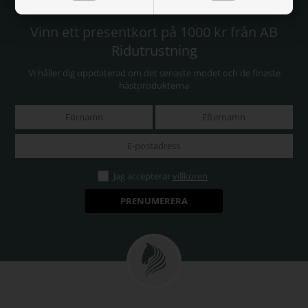
Vinn ett presentkort på 1000 kr från AB
Ridutrustning
Vi håller dig uppdaterad om det senaste modet och de finaste
hästprodukterna
Jag accepterar
villkoren