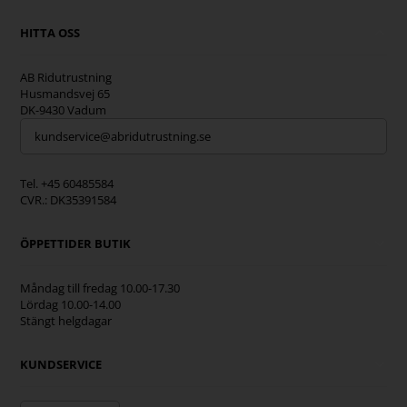
HITTA OSS
AB Ridutrustning
Husmandsvej 65
DK-9430 Vadum
kundservice@abridutrustning.se
Tel. +45 60485584
CVR.: DK35391584
ÖPPETTIDER BUTIK
Måndag till fredag 10.00-17.30
Lördag 10.00-14.00
Stängt helgdagar
KUNDSERVICE