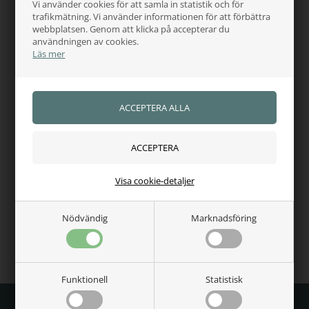
Vi använder cookies för att samla in statistik och för
Finns i storlek: XS - S - M - L - XL
trafikmätning. Vi använder informationen för att förbättra
webbplatsen. Genom att klicka på accepterar du
användningen av cookies.
Artikelnummer.:
8395
Läs mer
Varför handla hos oss?
Kundkännedom
5 stjärnor - Trustpilot
Se kundrecensioner
Kundtjänst - +45 60485584
Visa cookie-detaljer
Fri frakt över 499 kr
Snabb leverans
Nödvändig
Marknadsföring
Se dessa produkter
Funktionell
Statistisk