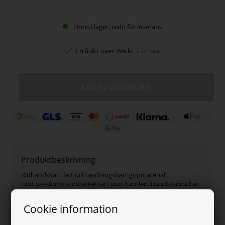
Finns i lager, redo för leverans
Fri frakt över 499 kr
Läs mer
Produktbeskrivning
Ridhandskar i lätt och andningsbart gripmaterial.
God passform, som sitter tätt mot handen. Handskarna har
touchscreen pek- och tumfingrar.
Stängs med kardborre.
Cookie information
Finns i färg:Navy