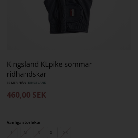
Kingsland KLpike sommar
ridhandskar
SE MER FRÅN
KINGSLAND
460,00
SEK
Vanliga storlekar
L
M
S
XL
XS